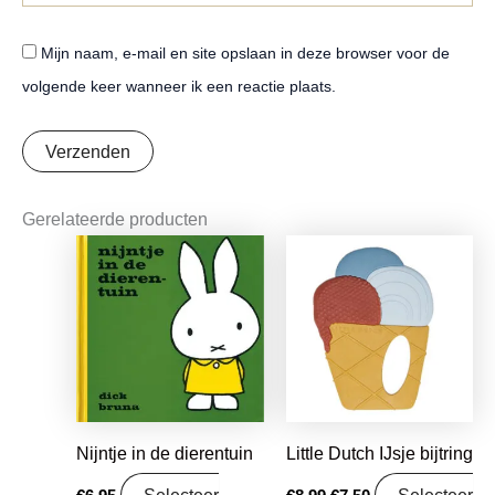
Mijn naam, e-mail en site opslaan in deze browser voor de
volgende keer wanneer ik een reactie plaats.
Gerelateerde producten
Oorspronkelijke
Huidige
prijs
prijs
was:
is:
€8,99.
€7,50.
Nijntje in de dierentuin
Little Dutch IJsje bijtring