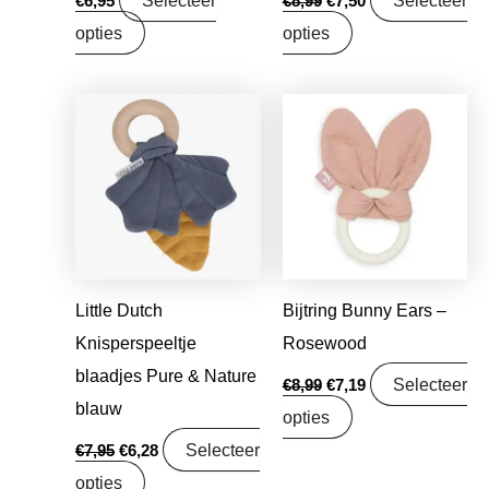
Selecteer
Selecteer
€
6,95
€
8,99
€
7,50
opties
opties
Oorspronkelijke
Huidige
Oorspronkelijke
Huidige
prijs
prijs
prijs
prijs
was:
is:
was:
is:
€7,95.
€6,28.
€8,99.
€7,19.
Little Dutch
Bijtring Bunny Ears –
Knisperspeeltje
Rosewood
blaadjes Pure & Nature
Selecteer
€
8,99
€
7,19
blauw
opties
Selecteer
€
7,95
€
6,28
opties