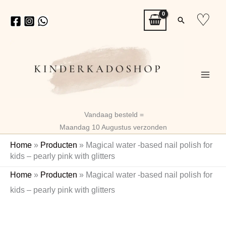
Ga
♡
Zoeken
naar
de
inhoud
Vandaag besteld =
Maandag 10 Augustus verzonden
Home
»
Producten
»
Magical water -based nail polish for
kids – pearly pink with glitters
Magical
Oorspronkelijke
Huidige
Home
»
Producten
»
Magical water -based nail polish for
water
prijs
prijs
kids – pearly pink with glitters
-
based
was:
is:
nail
€8,99.
€5,99.
polish