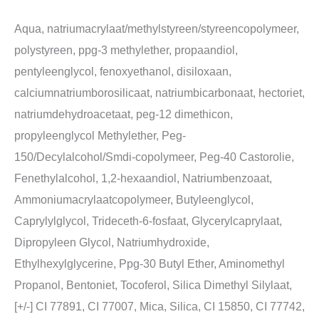
Aqua, natriumacrylaat/methylstyreen/styreencopolymeer,
polystyreen, ppg-3 methylether, propaandiol,
pentyleenglycol, fenoxyethanol, disiloxaan,
calciumnatriumborosilicaat, natriumbicarbonaat, hectoriet,
natriumdehydroacetaat, peg-12 dimethicon,
propyleenglycol Methylether, Peg-
150/Decylalcohol/Smdi-copolymeer, Peg-40 Castorolie,
Fenethylalcohol, 1,2-hexaandiol, Natriumbenzoaat,
Ammoniumacrylaatcopolymeer, Butyleenglycol,
Caprylylglycol, Trideceth-6-fosfaat, Glycerylcaprylaat,
Dipropyleen Glycol, Natriumhydroxide,
Ethylhexylglycerine, Ppg-30 Butyl Ether, Aminomethyl
Propanol, Bentoniet, Tocoferol, Silica Dimethyl Silylaat,
[+/-] CI 77891, CI 77007, Mica, Silica, CI 15850, CI 77742,