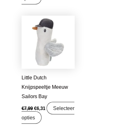
Oorspronkelijke
Huidige
prijs
prijs
was:
is:
€7,99.
€6,31.
Little Dutch
Knijpspeeltje Meeuw
Sailors Bay
Selecteer
€
7,99
€
6,31
opties