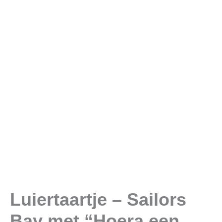
Luiertaartje – Sailors
Bay met “Hoera een