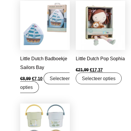
Oorspronkelijke
Huidige
Oorspronkelijke
Huidige
prijs
prijs
prijs
prijs
was:
is:
was:
is:
€8,99.
€7,10.
€21,99.
€17,37.
Little Dutch Badboekje
Little Dutch Pop Sophia
Sailors Bay
€
21,99
€
17,37
Selecteer
Selecteer opties
€
8,99
€
7,10
opties
Oorspronkelijke
Huidige
prijs
prijs
was:
is:
€16,95.
€13,39.