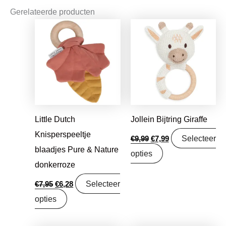
Gerelateerde producten
Oorspronkelijke
Huidige
Oorspronkelijke
Huidige
prijs
prijs
prijs
prijs
was:
is:
was:
is:
€7,95.
€6,28.
€9,99.
€7,99.
Little Dutch
Jollein Bijtring Giraffe
Knisperspeeltje
Selecteer
€
9,99
€
7,99
blaadjes Pure & Nature
opties
donkerroze
Selecteer
€
7,95
€
6,28
opties