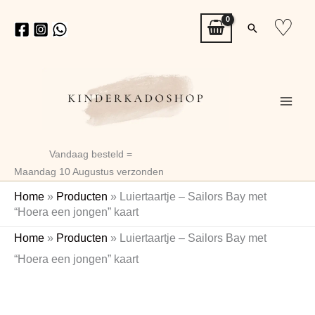
Ga
♡
Zoeken
naar
de
inhoud
Vandaag besteld =
Maandag 10 Augustus verzonden
Home
»
Producten
»
Luiertaartje – Sailors Bay met
“Hoera een jongen” kaart
Luiertaartje
Home
»
Producten
»
Luiertaartje – Sailors Bay met
–
“Hoera een jongen” kaart
Sailors
Bay
met
“Hoera