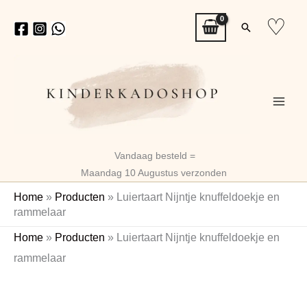
Ga
♡
Zoeken
naar
de
inhoud
Vandaag besteld =
Maandag 10 Augustus verzonden
Home
»
Producten
»
Luiertaart Nijntje knuffeldoekje en
rammelaar
Luiertaart
Home
»
Producten
»
Luiertaart Nijntje knuffeldoekje en
Nijntje
rammelaar
knuffeldoekje
en
rammelaar
aantal