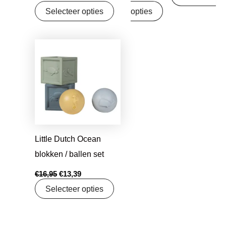
Selecteer opties
opties
Oorspronkelijke
Huidige
prijs
prijs
was:
is:
€16,95.
€13,39.
Little Dutch Ocean
blokken / ballen set
€
16,95
€
13,39
Selecteer opties