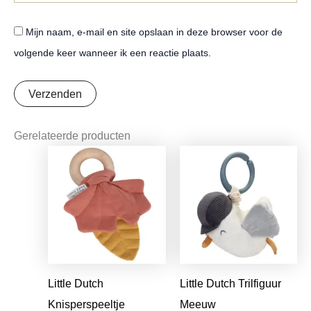
Mijn naam, e-mail en site opslaan in deze browser voor de
volgende keer wanneer ik een reactie plaats.
Gerelateerde producten
Oorspronkelijke
Huidige
Oorspronkelijke
Huidige
prijs
prijs
prijs
prijs
was:
is:
was:
is:
€7,95.
€6,28.
€9,99.
€7,89.
Little Dutch
Little Dutch Trilfiguur
Knisperspeeltje
Meeuw