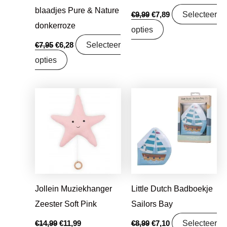
blaadjes Pure & Nature
Selecteer
€
9,99
€
7,89
donkerroze
opties
Selecteer
€
7,95
€
6,28
opties
Oorspronkelijke
Huidige
Oorspronkelijke
Huidige
prijs
prijs
prijs
prijs
was:
is:
was:
is:
€14,99.
€11,99.
€8,99.
€7,10.
Jollein Muziekhanger
Little Dutch Badboekje
Zeester Soft Pink
Sailors Bay
Selecteer
€
14,99
€
11,99
€
8,99
€
7,10