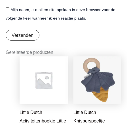
Mijn naam, e-mail en site opslaan in deze browser voor de
volgende keer wanneer ik een reactie plaats.
Gerelateerde producten
Oorspronkelijke
Huidige
Oorspronkelijke
Huidige
prijs
prijs
prijs
prijs
was:
is:
was:
is:
€16,99.
€13,42.
€7,95.
€6,28.
Little Dutch
Little Dutch
Activiteitenboekje Little
Knisperspeeltje