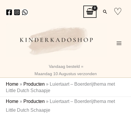
Ga
♡
Zoeken
naar
de
inhoud
Vandaag besteld =
Maandag 10 Augustus verzonden
Home
»
Producten
»
Luiertaart – Boerderijthema met
Little Dutch Schaapje
Luiertaart
Home
»
Producten
»
Luiertaart – Boerderijthema met
–
Little Dutch Schaapje
Boerderijthema
met
Little
Dutch