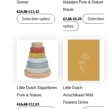
Goose
blaadjes Pure & Nature
blauw
€
16,99
€
13,42
Selecteer opties
Selecteer
€
7,95
€
6,28
opties
Oorspronkelijke
Huidige
Oorspronkelijke
Huidige
prijs
prijs
prijs
prijs
was:
is:
was:
is:
€15,99.
€12,63.
€1,25.
€0,99.
Little Dutch Stapeltoren
Little Dutch
Pure & Nature
Ansichtkaart Wild
Flowers Ochre
€
15,99
€
12,63