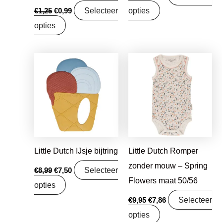
Selecteer
opties
€
1,25
€
0,99
opties
Oorspronkelijke
Huidige
Oorspronkelijke
Huidige
prijs
prijs
prijs
prijs
was:
is:
was:
is:
€8,99.
€7,50.
€9,95.
€7,86.
Little Dutch IJsje bijtring
Little Dutch Romper
zonder mouw – Spring
Selecteer
€
8,99
€
7,50
Flowers maat 50/56
opties
Selecteer
€
9,95
€
7,86
opties