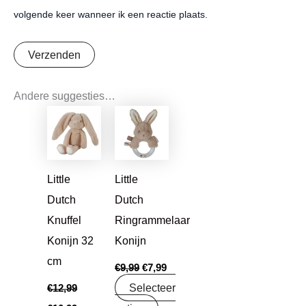
volgende keer wanneer ik een reactie plaats.
Andere suggesties…
Oorspronkelijke
Huidige
Oorspronkelijke
Huidige
prijs
prijs
prijs
prijs
was:
is:
was:
is:
€12,99.
€10,99.
€9,99.
€7,99.
Little
Little
Dutch
Dutch
Knuffel
Ringrammelaar
Konijn 32
Konijn
cm
€
9,99
€
7,99
Selecteer
€
12,99