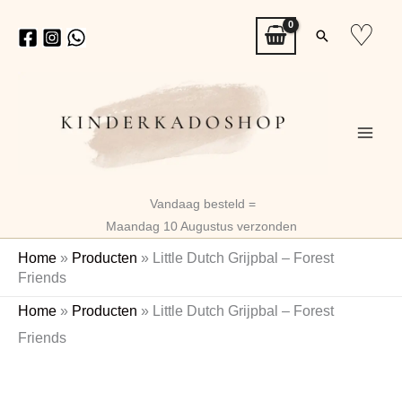
Ga
♡
Zoeken
naar
de
inhoud
Vandaag besteld =
Maandag 10 Augustus verzonden
Home
»
Producten
»
Little Dutch Grijpbal – Forest
Friends
Little
Oorspronkelijke
Huidige
Home
»
Producten
»
Little Dutch Grijpbal – Forest
Dutch
prijs
prijs
Friends
Grijpbal
-
was:
is:
Forest
€12,99.
€10,26.
Friends