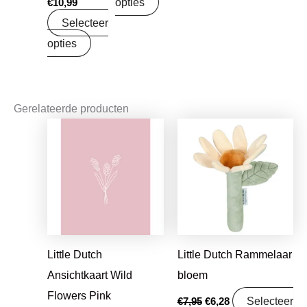
opties
€
10,99
Selecteer
opties
Gerelateerde producten
Oorspronkelijke
Huidige
Oorspronkelijke
Huidige
prijs
prijs
prijs
prijs
was:
is:
was:
is:
€1,25.
€0,99.
€7,95.
€6,28.
Little Dutch
Little Dutch Rammelaar
Ansichtkaart Wild
bloem
Flowers Pink
Selecteer
€
7,95
€
6,28