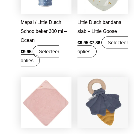
Mepal / Little Dutch
Little Dutch bandana
Schoolbeker 300 ml –
slab – Little Goose
Ocean
Selecteer
€
9,95
€
7,86
Selecteer
opties
€
9,95
opties
Oorspronkelijke
Huidige
Oorspronkelijke
Huidige
prijs
prijs
prijs
prijs
was:
is:
was:
is:
€29,95.
€19,99.
€7,95.
€6,28.