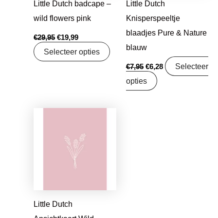
Little Dutch badcape –
Little Dutch
wild flowers pink
Knisperspeeltje
blaadjes Pure & Nature
€
29,95
€
19,99
blauw
Selecteer opties
Selecteer
€
7,95
€
6,28
opties
Oorspronkelijke
Huidige
prijs
prijs
was:
is:
€1,25.
€0,99.
Little Dutch