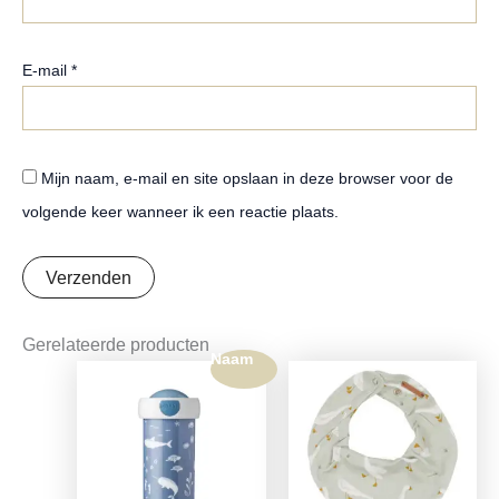
E-mail
*
Mijn naam, e-mail en site opslaan in deze browser voor de
volgende keer wanneer ik een reactie plaats.
Gerelateerde producten
Naam
Oorspronkelijke
Huidige
prijs
prijs
was:
is:
€9,95.
€7,86.