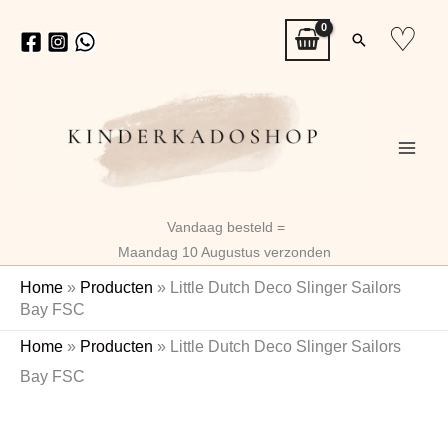
Ga
♡
Zoeken
naar
de
inhoud
Vandaag besteld =
Maandag 10 Augustus verzonden
Home
»
Producten
»
Little Dutch Deco Slinger Sailors
Bay FSC
Little
Oorspronkelijke
Huidige
Home
»
Producten
»
Little Dutch Deco Slinger Sailors
Dutch
prijs
prijs
Bay FSC
Deco
Slinger
was:
is:
Sailors
€7,99.
€6,31.
Bay