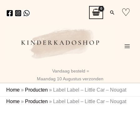
Ga
♡
Zoeken
naar
de
inhoud
Vandaag besteld =
Maandag 10 Augustus verzonden
Home
»
Producten
»
Label Label – Little Car – Nougat
Label
Home
»
Producten
»
Label Label – Little Car – Nougat
Label
Naam
-
Little
Car
-
Nougat