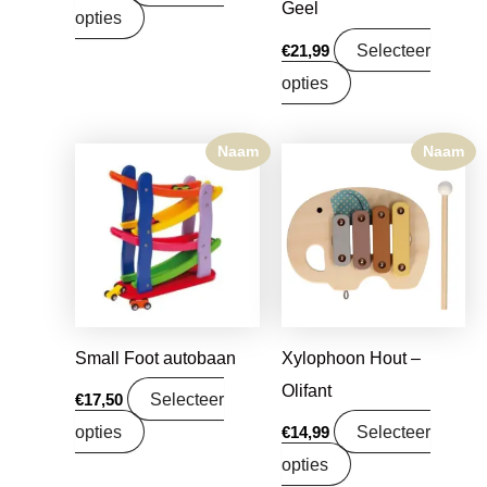
Geel
opties
Selecteer
€
21,99
opties
Naam
Naam
Small Foot autobaan
Xylophoon Hout –
Olifant
Selecteer
€
17,50
opties
Selecteer
€
14,99
opties