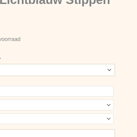
voorraad
?