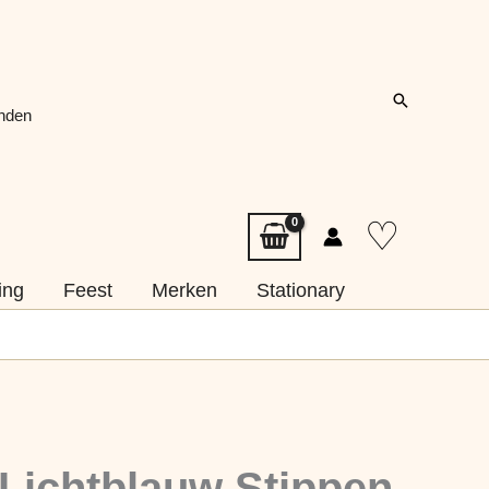
Zoeken
onden
♡
ing
Feest
Merken
Stationary
 Lichtblauw Stippen