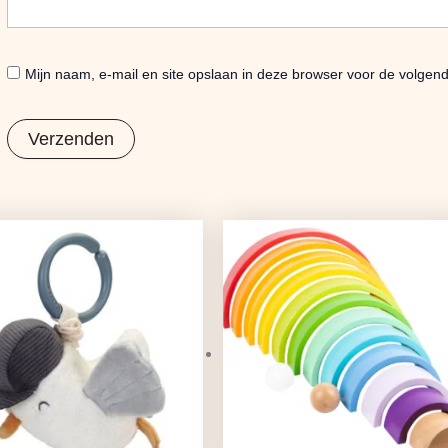
Mijn naam, e-mail en site opslaan in deze browser voor de volgend
Oorspronkelijke
Huidige
prijs
prijs
was:
is:
€9,99.
€7,89.