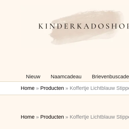
Ga
naar
de
inhoud
Nieuw
Naamcadeau
Brievenbuscade
Home
»
Producten
»
Koffertje Lichtblauw Stip
Home
»
Producten
»
Koffertje Lichtblauw Stip