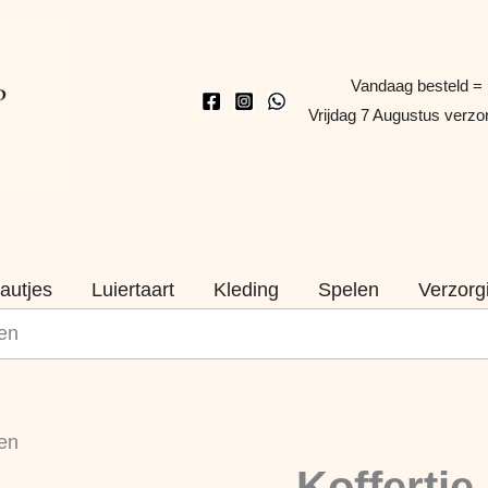
Vandaag besteld =
Vrijdag 7 Augustus verz
autjes
Luiertaart
Kleding
Spelen
Verzorg
pen
Koffertje
pen
Lichtblauw
Naam
Koffertje
Stippen