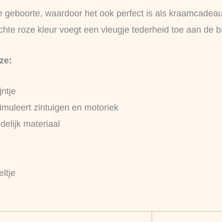
de geboorte, waardoor het ook perfect is als kraamcadeau
chte roze kleur voegt een vleugje tederheid toe aan de b
ze:
jntje
timuleert zintuigen en motoriek
elijk materiaal
ltje