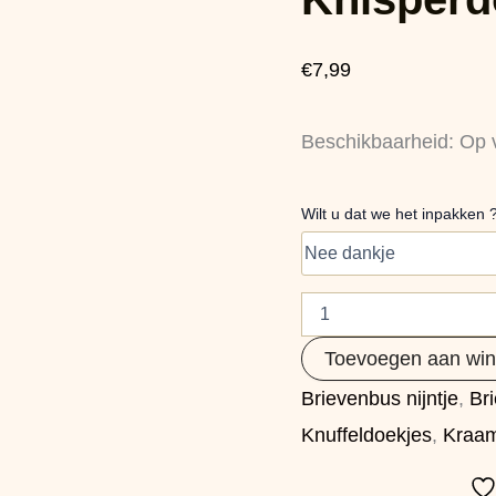
aantal
€
7,99
Beschikbaarheid:
Op 
Wilt u dat we het inpakken 
Toevoegen aan wi
Brievenbus nijntje
,
Br
Knuffeldoekjes
,
Kraam