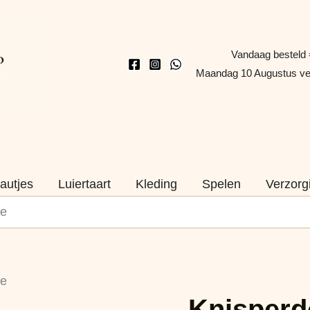
Vandaag besteld 
Maandag 10 Augustus v
autjes
Luiertaart
Kleding
Spelen
Verzorg
ze
Knisperdoekje
ze
Nijntje
Knisperd
Roze