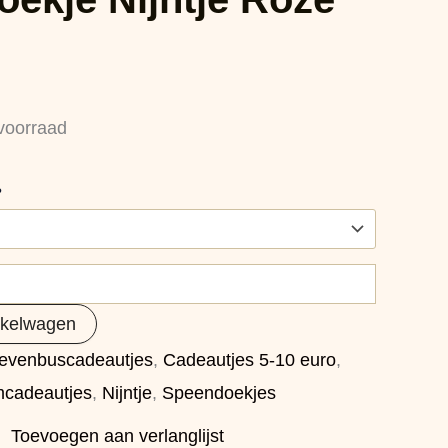
voorraad
?
nkelwagen
ievenbuscadeautjes
,
Cadeautjes 5-10 euro
,
cadeautjes
,
Nijntje
,
Speendoekjes
Toevoegen aan verlanglijst