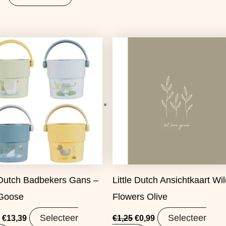
Oorspronkelijke
Huidige
Oorspronkelijke
Huidige
prijs
prijs
prijs
prijs
was:
is:
was:
is:
€16,95.
€13,39.
€1,25.
€0,99.
e Dutch Badbekers Gans –
Little Dutch Ansichtkaart Wi
 Goose
Flowers Olive
Selecteer
Selecteer
€
13,39
€
1,25
€
0,99