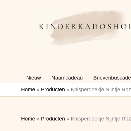
Ga
naar
de
inhoud
Nieuw
Naamcadeau
Brievenbuscade
Home
»
Producten
»
Knisperdoekje Nijntje Ro
Home
»
Producten
»
Knisperdoekje Nijntje Ro