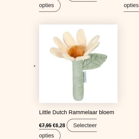
opties
opties
Oorspronkelijke
Huidige
prijs
prijs
was:
is:
€7,95.
€6,28.
Little Dutch Rammelaar bloem
Selecteer
€
7,95
€
6,28
opties