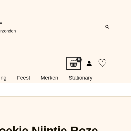
=
Zoeken
erzonden
♡
ing
Feest
Merken
Stationary
oekje Nijntje Roze