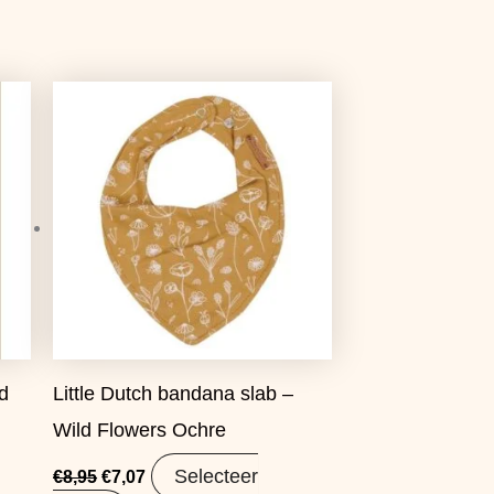
Oorspronkelijke
Huidige
prijs
prijs
was:
is:
€8,95.
€7,07.
ld
Little Dutch bandana slab –
Wild Flowers Ochre
Selecteer
€
8,95
€
7,07