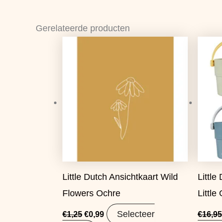
Gerelateerde producten
Oorspronkelijke
Huidige
prijs
prijs
was:
is:
€1,25.
€0,99.
Little Dutch Ansichtkaart Wild
Littl
Flowers Ochre
Little
Selecteer
€
1,25
€
0,99
€
16,95