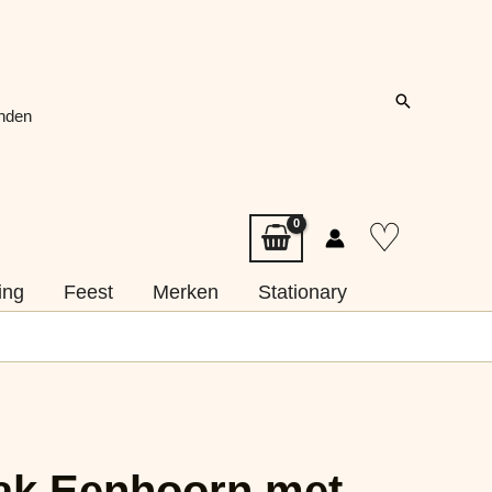
Zoeken
onden
♡
ing
Feest
Merken
Stationary
ak Eenhoorn met