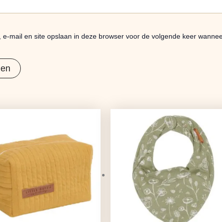
 e-mail en site opslaan in deze browser voor de volgende keer wanneer
Oorspronkelijke
Huidige
Oorspronkelijke
Huidige
prijs
prijs
prijs
prijs
was:
is:
was:
is:
€18,99.
€15,00.
€8,95.
€7,07.