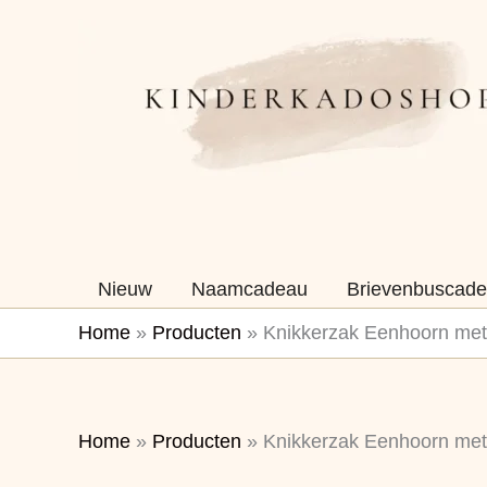
Ga
naar
de
inhoud
Nieuw
Naamcadeau
Brievenbuscade
Home
»
Producten
»
Knikkerzak Eenhoorn met
Home
»
Producten
»
Knikkerzak Eenhoorn met