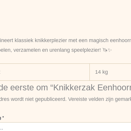
neert klassiek knikkerplezier met een magisch eenhoor
spelen, verzamelen en urenlang speelplezier! 🦄✨
t
14 kg
e eerste om “Knikkerzak Eenhoorn
dres wordt niet gepubliceerd.
Vereiste velden zijn gema
ng
*