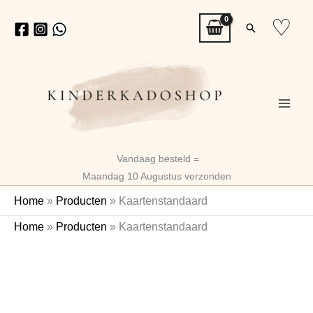
Ga
♡
Zoeken
naar
de
inhoud
Vandaag besteld =
Maandag 10 Augustus verzonden
Home
»
Producten
»
Kaartenstandaard
Kaartenstandaard
Home
»
Producten
»
Kaartenstandaard
aantal