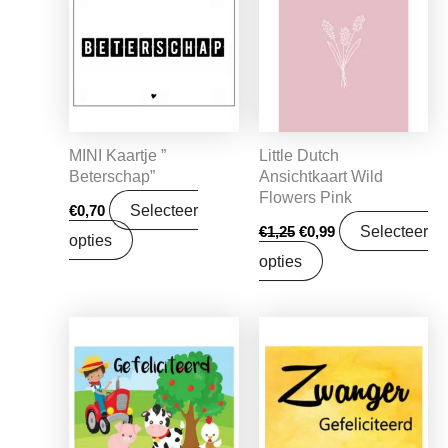
was:
is:
€1,25.
€0,99.
MINI Kaartje ”
Little Dutch
Beterschap”
Ansichtkaart Wild
Flowers Pink
Selecteer
€
0,70
Selecteer
€
1,25
€
0,99
opties
opties