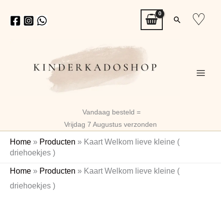
Ga
♡
Zoeken
naar
de
inhoud
Vandaag besteld =
Vrijdag 7 Augustus verzonden
Home
»
Producten
»
Kaart Welkom lieve kleine (
driehoekjes )
Kaart
Home
»
Producten
»
Kaart Welkom lieve kleine (
Welkom
driehoekjes )
lieve
kleine
(
driehoekjes