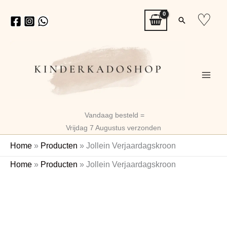
Ga
♡
Zoeken
naar
de
inhoud
Vandaag besteld =
Vrijdag 7 Augustus verzonden
Home
»
Producten
»
Jollein Verjaardagskroon
Jollein
Oorspronkelijke
Huidige
Home
»
Producten
»
Jollein Verjaardagskroon
Verjaardagskroon
prijs
prijs
aantal
was:
is:
€14,99.
€11,99.