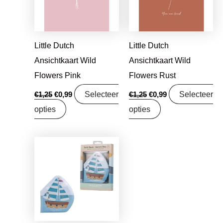
Little Dutch
Little Dutch
Ansichtkaart Wild
Ansichtkaart Wild
Flowers Pink
Flowers Rust
Selecteer
Selecteer
€
1,25
€
0,99
€
1,25
€
0,99
opties
opties
Oorspronkelijke
Huidige
prijs
prijs
was:
is:
€8,99.
€7,10.