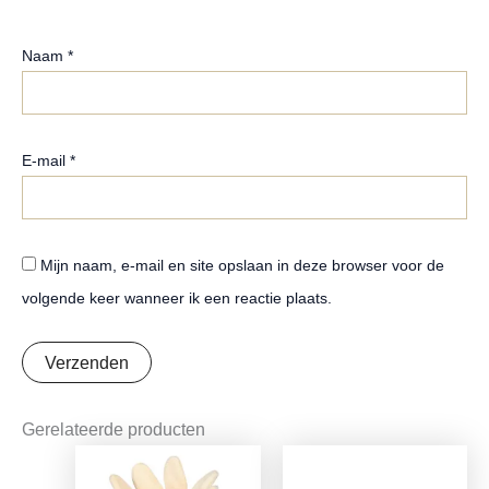
Naam
*
E-mail
*
Mijn naam, e-mail en site opslaan in deze browser voor de
volgende keer wanneer ik een reactie plaats.
Gerelateerde producten
Oorspronkelijke
Huidige
Oorspronkelijke
Huidige
prijs
prijs
prijs
prijs