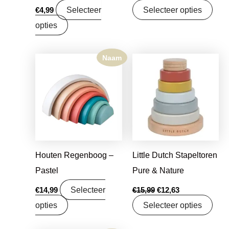
Selecteer
Selecteer opties
€
4,99
opties
Naam
Oorspronkelijke
Huidige
prijs
prijs
was:
is:
€15,99.
€12,63.
Houten Regenboog –
Little Dutch Stapeltoren
Pastel
Pure & Nature
Selecteer
€
14,99
€
15,99
€
12,63
opties
Selecteer opties