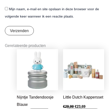
Mijn naam, e-mail en site opslaan in deze browser voor de
volgende keer wanneer ik een reactie plaats.
Gerelateerde producten
Oorspronkelijke
Huidige
prijs
prijs
was:
is:
€29,99.
€23,69.
Nijntje Tandendoosje
Little Dutch Kappersset
Blauw
€
29,99
€
23,69