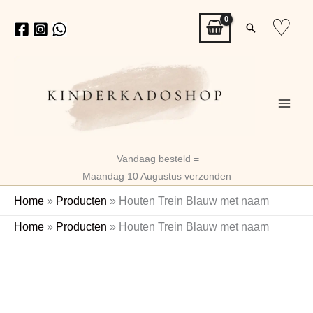
Ga
♡
Zoeken
naar
de
inhoud
Vandaag besteld =
Maandag 10 Augustus verzonden
Home
»
Producten
»
Houten Trein Blauw met naam
Houten
Home
»
Producten
»
Houten Trein Blauw met naam
Trein
Naam
Blauw met
naam
aantal