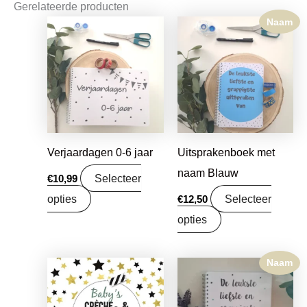
Gerelateerde producten
Naam
Verjaardagen 0-6 jaar
Uitsprakenboek met
naam Blauw
Selecteer
€
10,99
opties
Selecteer
€
12,50
opties
Naam