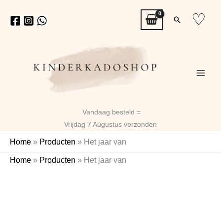
Ga
♡
Zoeken
naar
de
inhoud
Vandaag besteld =
Vrijdag 7 Augustus verzonden
Home
»
Producten
»
Het jaar van
Het
Home
»
Producten
»
Het jaar van
jaar
Naam
van
aantal