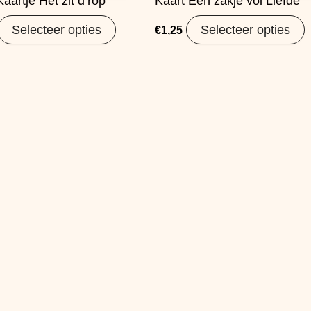
aartje Het zit d’rop
Kaart Een zakje vol Liefde
Selecteer opties
Selecteer opties
€
1,25