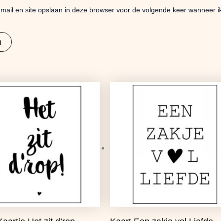
mail en site opslaan in deze browser voor de volgende keer wanneer ik