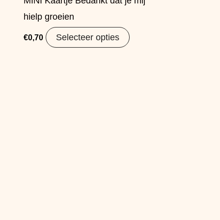
MINI Kaartje Bedankt dat je mij
hielp groeien
Selecteer opties
€
0,70