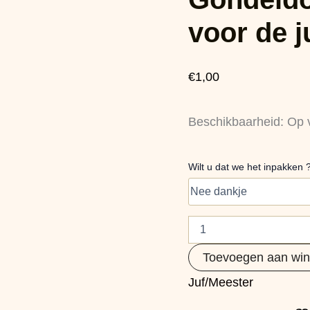
voor
de
voor de j
juf
aantal
€
1,00
Beschikbaarheid:
Op 
Wilt u dat we het inpakken 
Toevoegen aan wi
Juf/Meester