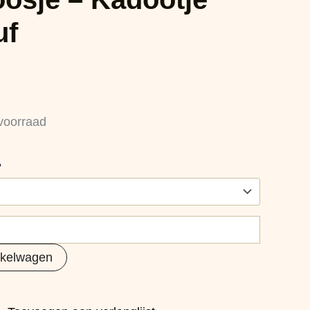
uf
voorraad
?
nkelwagen