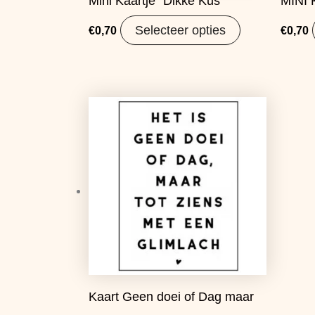
Mini Kaartje “Dikke Kus”
MINI K
Selecteer opties
€
0,70
€
0,70
Kaart Geen doei of Dag maar