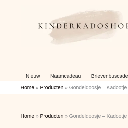
Ga
naar
de
inhoud
Nieuw
Naamcadeau
Brievenbuscade
Home
»
Producten
»
Gondeldoosje – Kadootje 
Home
»
Producten
»
Gondeldoosje – Kadootje 