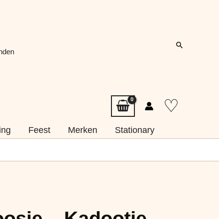
Zoeken
onden
♡
ing
Feest
Merken
Stationary
osje – Kadootje