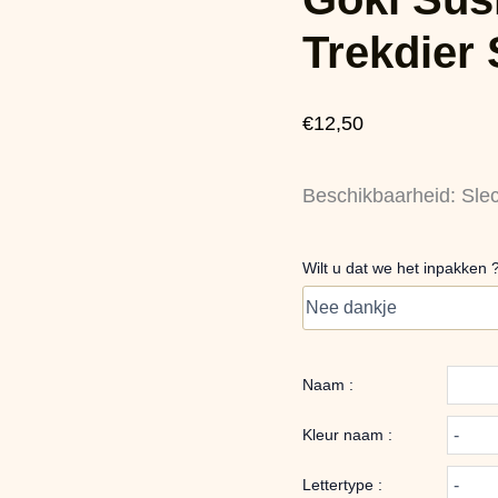
Trekdier
Schildpad
Trekdier
aantal
€
12,50
Beschikbaarheid:
Sle
Wilt u dat we het inpakken 
Naam :
Kleur naam :
Lettertype :