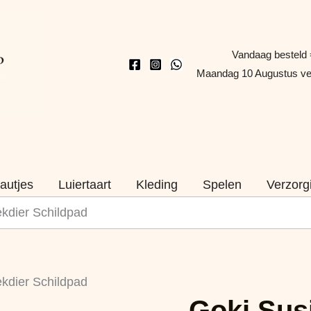
Vandaag besteld 
Maandag 10 Augustus v
autjes
Luiertaart
Kleding
Spelen
Verzorg
ekdier Schildpad
Goki
ekdier Schildpad
Susibelle
Naam
Goki Sus
Houten