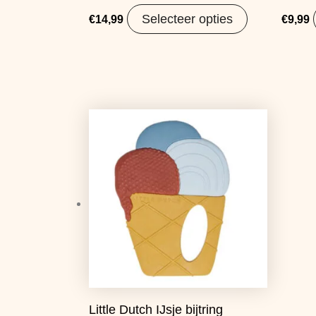
Selecteer opties
€
14,99
€
9,99
Oorspronkelijke
Huidige
prijs
prijs
was:
is:
€8,99.
€7,50.
Little Dutch IJsje bijtring