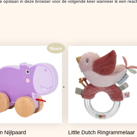
te opslaan in deze browser voor de volgende keer wanneer ik een reacti
Naam
Oorspronkelijke
Huidige
prijs
prijs
was:
is:
€9,99.
€7,89.
n Nijlpaard
Little Dutch Ringrammelaar