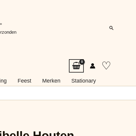
=
Zoeken
erzonden
♡
ing
Feest
Merken
Stationary
ibelle Houten