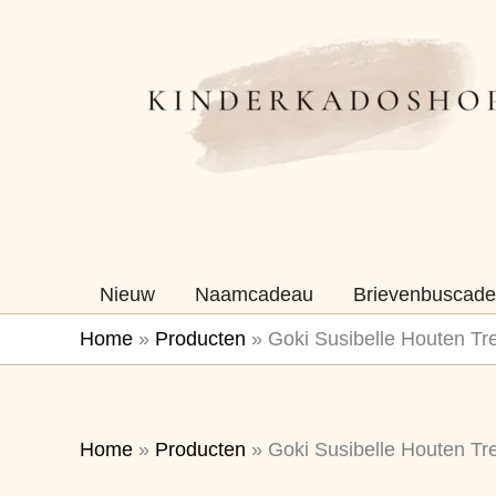
Ga
naar
de
inhoud
Nieuw
Naamcadeau
Brievenbuscade
Home
»
Producten
»
Goki Susibelle Houten Tr
Home
»
Producten
»
Goki Susibelle Houten Tr