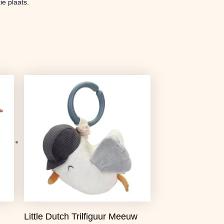
e plaats.
Oorspronkelijke
Huidige
prijs
prijs
was:
is:
€9,99.
€7,89.
Little Dutch Trilfiguur Meeuw