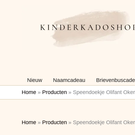
Ga
naar
de
inhoud
Nieuw
Naamcadeau
Brievenbuscade
Home
»
Producten
»
Speendoekje Olifant Oker
Home
»
Producten
»
Speendoekje Olifant Oker