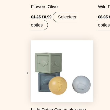
Flowers Olive
Wild 
Selecteer
€
1,25
€
0,99
€
8,95
opties
opties
Oorspronkelijke
Huidige
prijs
prijs
was:
is:
€16,95.
€13,39.
Little Dutch Ocean blokken /