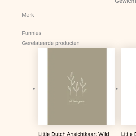
Gewich
Merk
Funnies
Gerelateerde producten
Oorspronkelijke
Huidige
prijs
prijs
was:
is:
€1,25.
€0,99.
Little Dutch Ansichtkaart Wild
Little