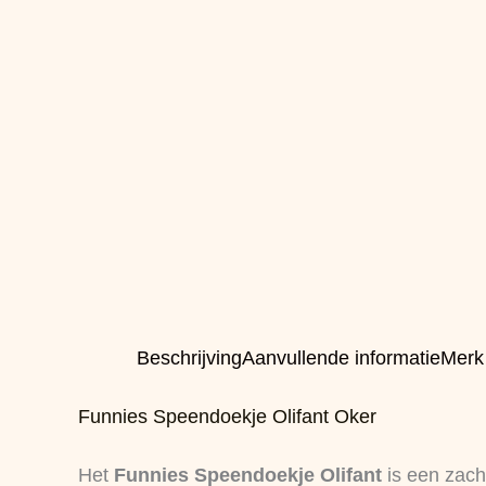
Beschrijving
Aanvullende informatie
Merk
Funnies Speendoekje Olifant Oker
Het
Funnies Speendoekje Olifant
is een zacht