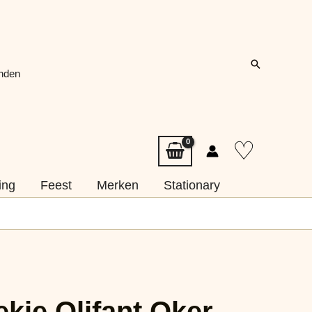
Zoeken
onden
♡
ing
Feest
Merken
Stationary
kje Olifant Oker