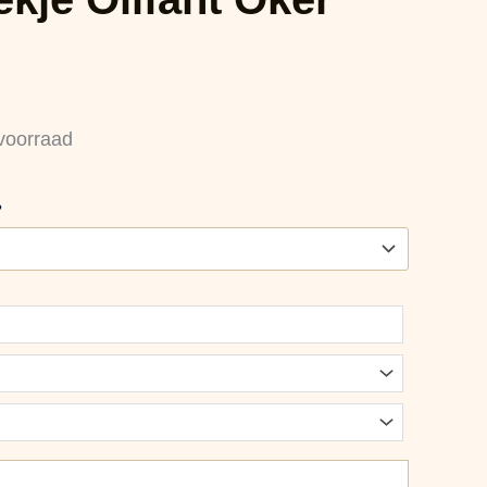
voorraad
?