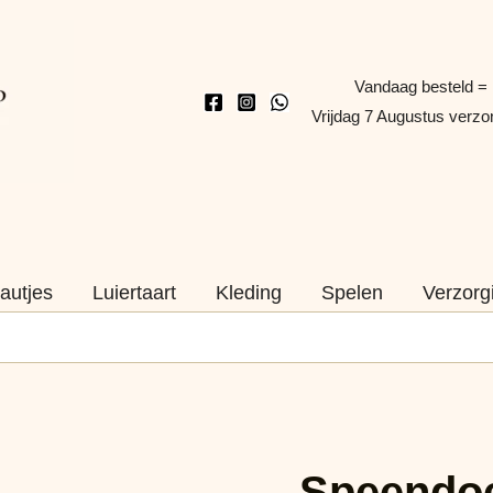
Vandaag besteld =
Vrijdag 7 Augustus verz
autjes
Luiertaart
Kleding
Spelen
Verzorg
Speendoekje
Olifant
Naam
Speendoe
Oker