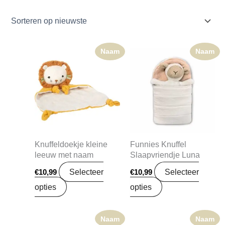
Naam
Naam
Knuffeldoekje kleine
Funnies Knuffel
leeuw met naam
Slaapvriendje Luna
Selecteer
Selecteer
€
10,99
€
10,99
opties
opties
Naam
Naam