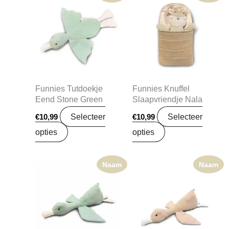
Funnies Tutdoekje
Funnies Knuffel
Eend Stone Green
Slaapvriendje Nala
Selecteer
Selecteer
€
10,99
€
10,99
opties
opties
Naam
Naam