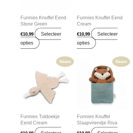
Funnies Knuffel Eend
Funnies Knuffel Eend
Stone Green
Cream
Selecteer
Selecteer
€
10,99
€
10,99
opties
opties
Naam
Naam
Funnies Tutdoekje
Funnies Knuffel
Eend Cream
Slaapvriendje Riva
Selecteer
Selecteer