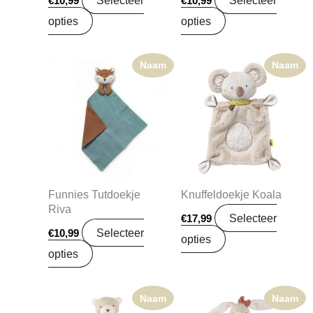
€
10,99
€
10,99
opties
opties
Naam
Naam
Funnies Tutdoekje
Knuffeldoekje Koala
Riva
Selecteer
€
17,99
Selecteer
€
10,99
opties
opties
Naam
Naam