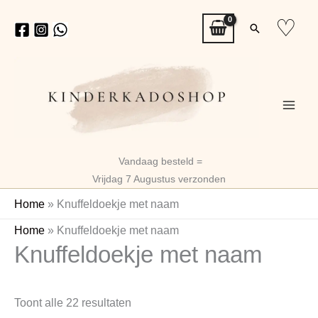
Ga
♡
Zoeken
naar
de
inhoud
Vandaag besteld =
Vrijdag 7 Augustus verzonden
Home
»
Knuffeldoekje met naam
Gesorteerd
Home
»
Knuffeldoekje met naam
Knuffeldoekje met naam
op
nieuwste
Toont alle 22 resultaten