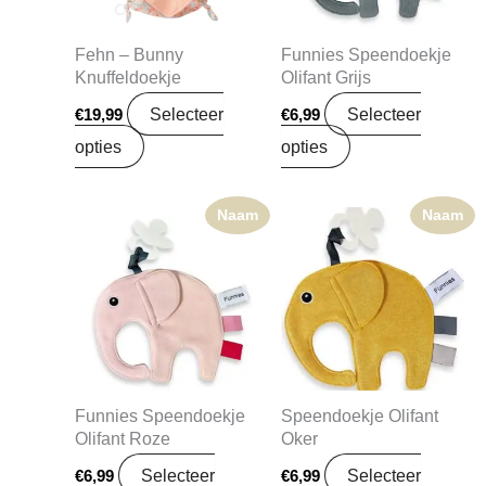
Fehn – Bunny
Funnies Speendoekje
Knuffeldoekje
Olifant Grijs
Selecteer
Selecteer
€
19,99
€
6,99
opties
opties
Naam
Naam
Funnies Speendoekje
Speendoekje Olifant
Olifant Roze
Oker
Selecteer
Selecteer
€
6,99
€
6,99