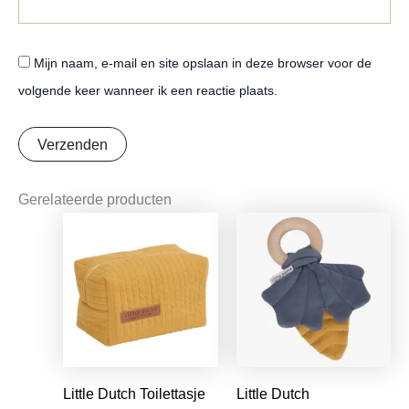
Mijn naam, e-mail en site opslaan in deze browser voor de
volgende keer wanneer ik een reactie plaats.
Gerelateerde producten
Oorspronkelijke
Huidige
Oorspronkelijke
Huidige
prijs
prijs
prijs
prijs
was:
is:
was:
is:
€18,99.
€15,00.
€7,95.
€6,28.
Little Dutch Toilettasje
Little Dutch