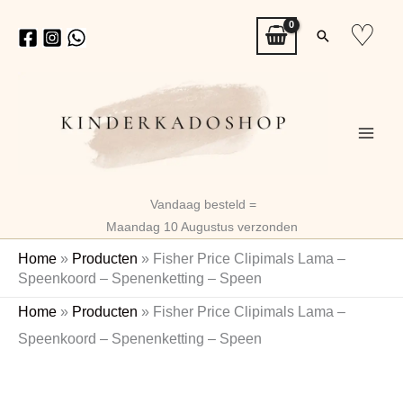
Ga
♡
Zoeken
naar
de
inhoud
Vandaag besteld =
Maandag 10 Augustus verzonden
Home
»
Producten
»
Fisher Price Clipimals Lama –
Speenkoord – Spenenketting – Speen
Fisher
Home
»
Producten
»
Fisher Price Clipimals Lama –
Price
Speenkoord – Spenenketting – Speen
Clipimals
Lama
-
Speenkoord