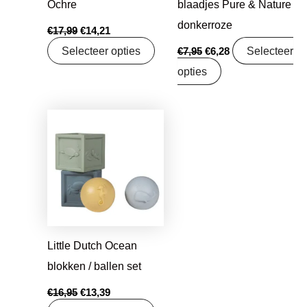
Ochre
blaadjes Pure & Nature
donkerroze
€
17,99
€
14,21
Selecteer opties
Selecteer
€
7,95
€
6,28
opties
Oorspronkelijke
Huidige
prijs
prijs
was:
is:
€16,95.
€13,39.
Little Dutch Ocean
blokken / ballen set
€
16,95
€
13,39