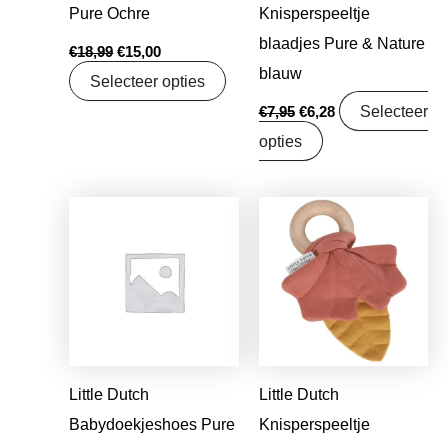
Pure Ochre
Knisperspeeltje
blaadjes Pure & Nature
€
18,99
€
15,00
blauw
Selecteer opties
Selecteer
€
7,95
€
6,28
opties
Oorspronkelijke
Huidige
Oorspronkelijke
Huidige
prijs
prijs
prijs
prijs
was:
is:
was:
is:
€17,99.
€14,21.
€7,95.
€6,28.
Little Dutch
Little Dutch
Babydoekjeshoes Pure
Knisperspeeltje