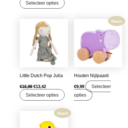
Selecteer opties
Naam
Oorspronkelijke
Huidige
prijs
prijs
was:
is:
€16,99.
€13,42.
Little Dutch Pop Julia
Houten Nijlpaard
Selecteer
€
16,99
€
13,42
€
9,99
Selecteer opties
opties
Naam