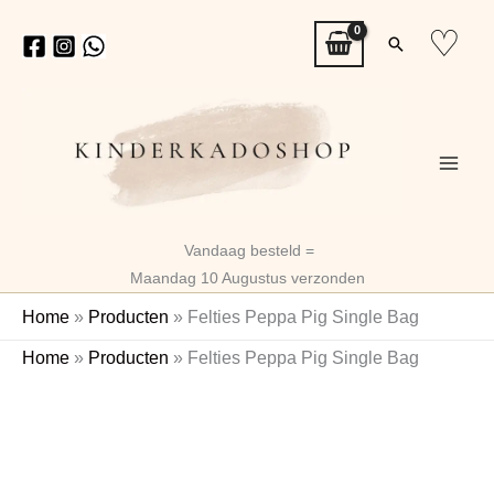
Ga
♡
Zoeken
naar
de
inhoud
Vandaag besteld =
Maandag 10 Augustus verzonden
Home
»
Producten
»
Felties Peppa Pig Single Bag
Felties
Home
»
Producten
»
Felties Peppa Pig Single Bag
Peppa
Pig
Single
Bag
aantal