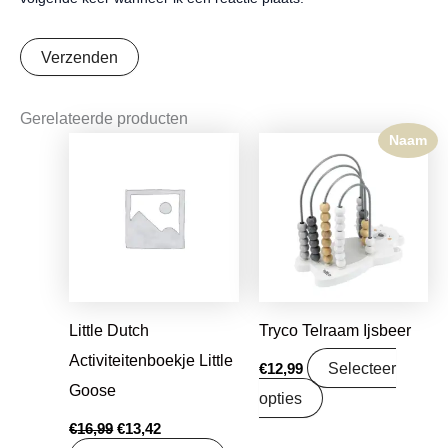
Gerelateerde producten
Naam
Oorspronkelijke
Huidige
prijs
prijs
was:
is:
€16,99.
€13,42.
Little Dutch
Tryco Telraam Ijsbeer
Activiteitenboekje Little
Selecteer
€
12,99
Goose
opties
€
16,99
€
13,42