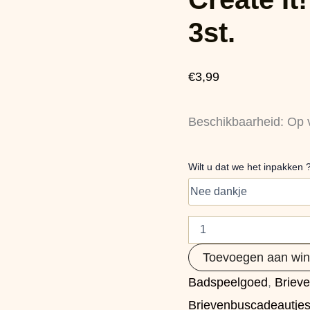
Hart,
3st.
3st.
aantal
€
3,99
Beschikbaarheid:
Op 
Wilt u dat we het inpakken 
Toevoegen aan wi
Badspeelgoed
,
Briev
Brievenbuscadeautje