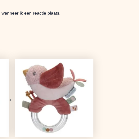
 wanneer ik een reactie plaats.
Oorspronkelijke
Huidige
prijs
prijs
was:
is:
€9,99.
€7,89.