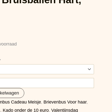
voorraad
?
nkelwagen
enbus Cadeau Meisje
,
Brievenbus Voor haar
,
s
,
Kado onder de 10 euro
,
Valentijnsdag