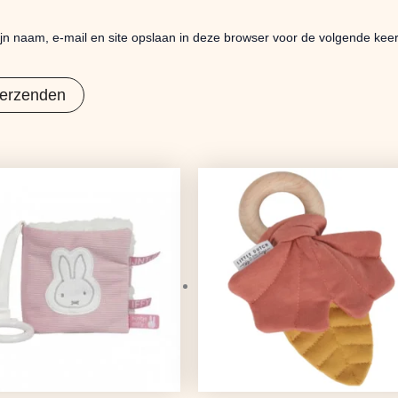
jn naam, e-mail en site opslaan in deze browser voor de volgende keer
Oorspronkelijke
Huidige
prijs
prijs
was:
is:
€7,95.
€6,28.