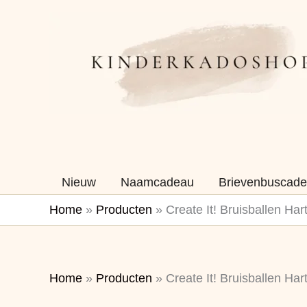
Ga
naar
de
inhoud
Nieuw
Naamcadeau
Brievenbuscade
Home
»
Producten
»
Create It! Bruisballen Hart
Home
»
Producten
»
Create It! Bruisballen Hart