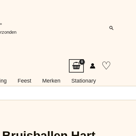
=
Zoeken
erzonden
♡
ing
Feest
Merken
Stationary
! Bruisballen Hart,