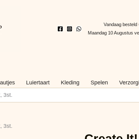
Vandaag besteld 
Maandag 10 Augustus v
autjes
Luiertaart
Kleding
Spelen
Verzorg
, 3st.
Create
, 3st.
It!
Create It
Bruisballen