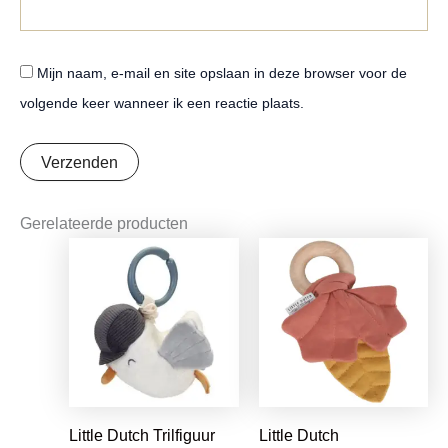
Mijn naam, e-mail en site opslaan in deze browser voor de
volgende keer wanneer ik een reactie plaats.
Gerelateerde producten
Oorspronkelijke
Huidige
Oorspronkelijke
Huidige
prijs
prijs
prijs
prijs
was:
is:
was:
is:
€9,99.
€7,89.
€7,95.
€6,28.
Little Dutch Trilfiguur
Little Dutch