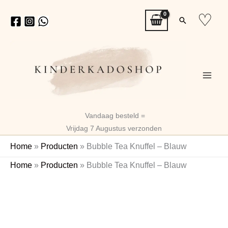
Ga
♡
Zoeken
naar
de
inhoud
Vandaag besteld =
Vrijdag 7 Augustus verzonden
Home
»
Producten
»
Bubble Tea Knuffel – Blauw
Home
»
Producten
»
Bubble Tea Knuffel – Blauw