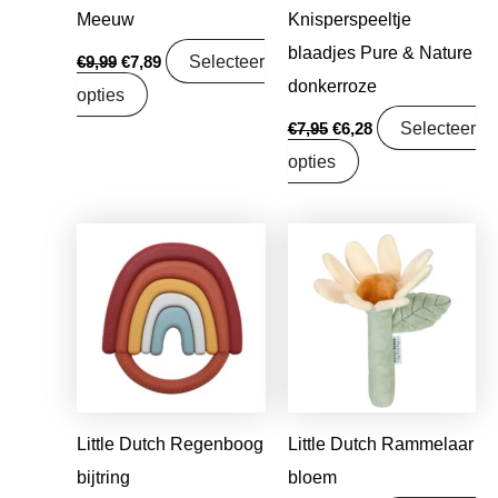
Meeuw
Knisperspeeltje
blaadjes Pure & Nature
Selecteer
€
9,99
€
7,89
donkerroze
opties
Selecteer
€
7,95
€
6,28
opties
Oorspronkelijke
Huidige
Oorspronkelijke
Huidige
prijs
prijs
prijs
prijs
was:
is:
was:
is:
€11,99.
€9,47.
€7,95.
€6,28.
Little Dutch Regenboog
Little Dutch Rammelaar
bijtring
bloem