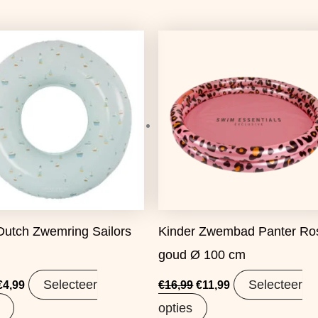
Oorspronkelijke
Huidige
Oorspronkelijke
Huidige
prijs
prijs
prijs
prijs
was:
is:
was:
is:
€5,99.
€4,99.
€16,99.
€11,99.
 Dutch Zwemring Sailors
Kinder Zwembad Panter Ro
goud Ø 100 cm
Selecteer
Selecteer
€
4,99
€
16,99
€
11,99
opties