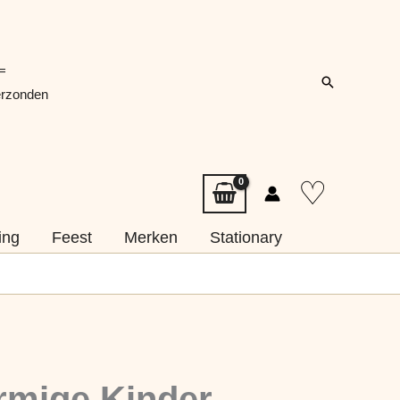
=
Zoeken
erzonden
♡
ing
Feest
Merken
Stationary
mige Kinder