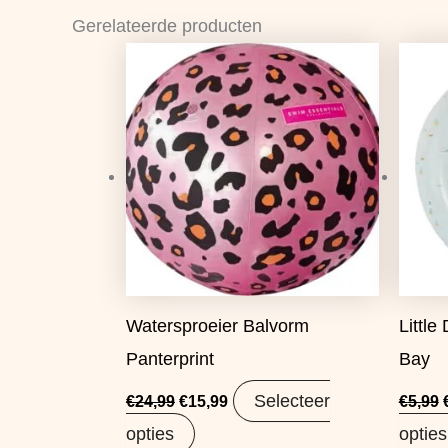
Gerelateerde producten
Oorspronkelijke
Huidige
prijs
prijs
was:
is:
€24,99.
€15,99.
Watersproeier Balvorm
Little
Panterprint
Bay
Selecteer
€
24,99
€
15,99
€
5,99
opties
opties