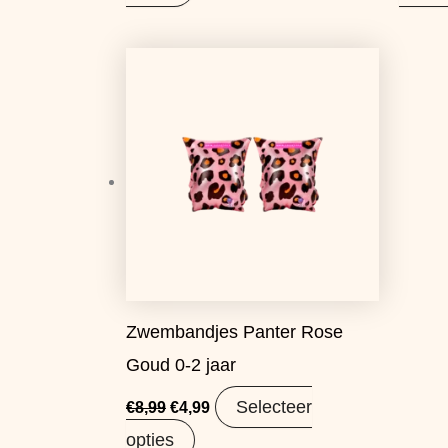
Oorspronkelijke
Huidige
prijs
prijs
was:
is:
€8,99.
€4,99.
Zwembandjes Panter Rose
Goud 0-2 jaar
Selecteer
€
8,99
€
4,99
opties