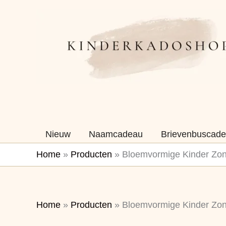
Ga
naar
de
inhoud
Nieuw
Naamcadeau
Brievenbuscade
Home
»
Producten
»
Bloemvormige Kinder Zonn
Home
»
Producten
»
Bloemvormige Kinder Zonn