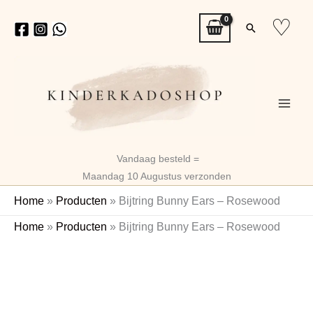
Ga
♡
Zoeken
naar
de
inhoud
Vandaag besteld =
Maandag 10 Augustus verzonden
Home
»
Producten
»
Bijtring Bunny Ears – Rosewood
Bijtring
Oorspronkelijke
Huidige
Home
»
Producten
»
Bijtring Bunny Ears – Rosewood
Bunny
prijs
prijs
Ears
-
was:
is:
Rosewood
€8,99.
€7,19.
aantal