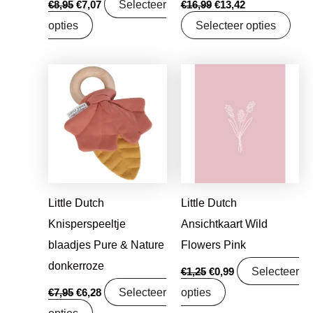
Selecteer
€
8,95
€
7,07
€
16,99
€
13,42
opties
Selecteer opties
Oorspronkelijke
Huidige
Oorspronkelijke
Huidige
prijs
prijs
prijs
prijs
was:
is:
was:
is:
€7,95.
€6,28.
€1,25.
€0,99.
Little Dutch
Little Dutch
Knisperspeeltje
Ansichtkaart Wild
blaadjes Pure & Nature
Flowers Pink
donkerroze
Selecteer
€
1,25
€
0,99
Selecteer
opties
€
7,95
€
6,28