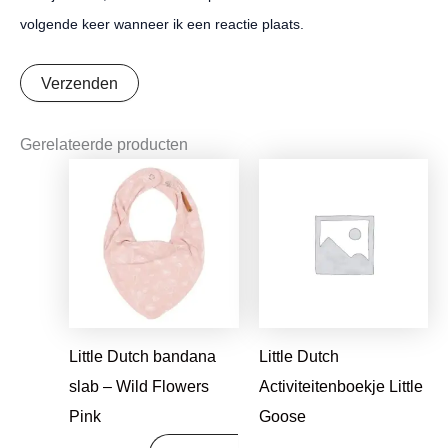
volgende keer wanneer ik een reactie plaats.
Gerelateerde producten
Oorspronkelijke
Huidige
Oorspronkelijke
Huidige
prijs
prijs
prijs
prijs
was:
is:
was:
is:
€8,95.
€7,07.
€16,99.
€13,42.
Little Dutch bandana
Little Dutch
slab – Wild Flowers
Activiteitenboekje Little
Pink
Goose