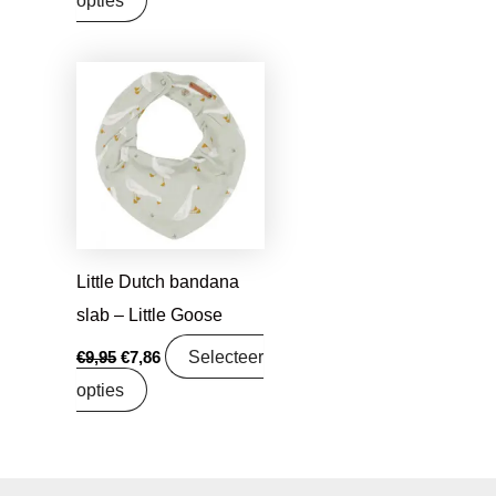
opties
Oorspronkelijke
Huidige
prijs
prijs
was:
is:
€9,95.
€7,86.
Little Dutch bandana
slab – Little Goose
Selecteer
€
9,95
€
7,86
opties