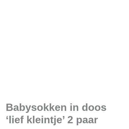
paar
aantal
Babysokken in doos
‘lief kleintje’ 2 paar