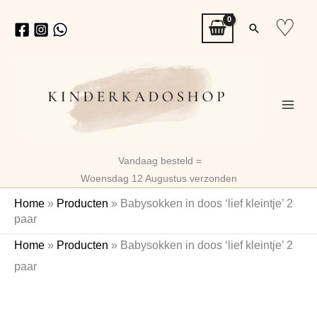
Ga
♡
Zoeken
naar
de
inhoud
Vandaag besteld =
Woensdag 12 Augustus verzonden
Home
»
Producten
»
Babysokken in doos ‘lief kleintje’ 2
paar
Babysokken
Home
»
Producten
»
Babysokken in doos ‘lief kleintje’ 2
in
paar
doos
'lief
kleintje'
2