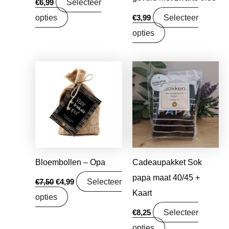
Selecteer
€
6,99
opties
Selecteer
€
3,99
opties
Oorspronkelijke
Huidige
prijs
prijs
was:
is:
€7,50.
€4,99.
Bloembollen – Opa
Cadeaupakket Sok
papa maat 40/45 +
Selecteer
€
7,50
€
4,99
Kaart
opties
Selecteer
€
8,25
opties