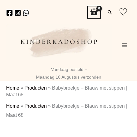
Ga
♡
Zoeken
naar
de
inhoud
Vandaag besteld =
Maandag 10 Augustus verzonden
Home
»
Producten
»
Babybroekje – Blauw met stippen |
Maat 68
Babybroekje
Home
»
Producten
»
Babybroekje – Blauw met stippen |
–
Maat 68
Blauw
met
stippen
|