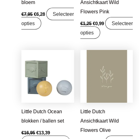
bloem
Ansichtkaart Wild
Flowers Pink
Selecteer
€
7,95
€
6,28
opties
Selecteer
€
1,25
€
0,99
opties
Oorspronkelijke
Huidige
Oorspronkelijke
Huidige
prijs
prijs
prijs
prijs
was:
is:
was:
is:
€16,95.
€13,39.
€1,25.
€0,99.
Little Dutch Ocean
Little Dutch
blokken / ballen set
Ansichtkaart Wild
Flowers Olive
€
16,95
€
13,39