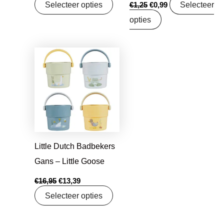
Selecteer opties
Selecteer
€
1,25
€
0,99
opties
Oorspronkelijke
Huidige
prijs
prijs
was:
is:
€16,95.
€13,39.
Little Dutch Badbekers
Gans – Little Goose
€
16,95
€
13,39
Selecteer opties