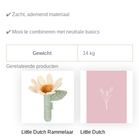
✔️ Zacht, ademend materiaal
✔️ Mooi te combineren met neutrale basics
Gewicht
14 kg
Gerelateerde producten
Oorspronkelijke
Huidige
Oorspronkelijke
Huidige
prijs
prijs
prijs
prijs
was:
is:
was:
is:
€7,95.
€6,28.
€1,25.
€0,99.
Little Dutch Rammelaar
Little Dutch