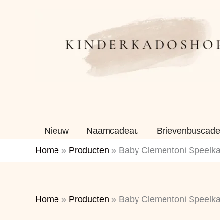
Ga
naar
de
inhoud
Nieuw
Naamcadeau
Brievenbuscade
Home
»
Producten
»
Baby Clementoni Speelka
Home
»
Producten
»
Baby Clementoni Speelka