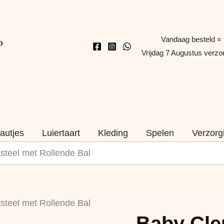
Vandaag besteld =
Vrijdag 7 Augustus verz
autjes
Luiertaart
Kleding
Spelen
Verzorg
steel met Rollende Bal
Baby
Oorspronkelijk
Huidige
steel met Rollende Bal
Clementoni
Baby Cle
prijs
prijs
Speelkasteel