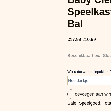
met
was:
is:
Rollende
Speelkas
Bal
€17,99.
€10,99.
aantal
Bal
€
17,99
€
10,99
Beschikbaarheid:
Sle
Wilt u dat we het inpakken 
Toevoegen aan wi
Sale
,
Speelgoed
,
Tota