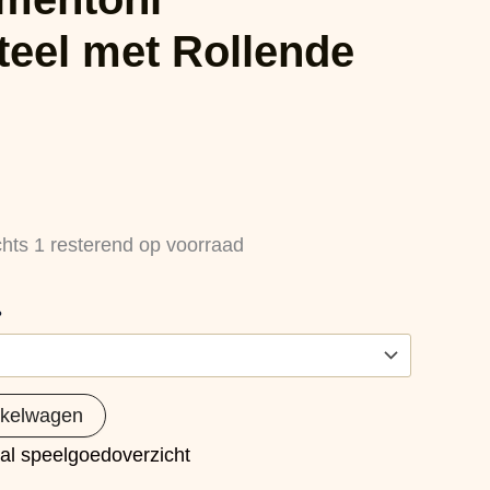
teel met Rollende
chts 1 resterend op voorraad
?
nkelwagen
al speelgoedoverzicht