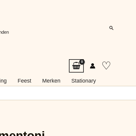
Zoeken
onden
♡
ing
Feest
Merken
Stationary
e
mentoni