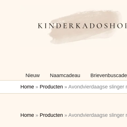
Ga
naar
de
inhoud
Nieuw
Naamcadeau
Brievenbuscade
Home
»
Producten
»
Avondvierdaagse slinger m
Home
»
Producten
»
Avondvierdaagse slinger m