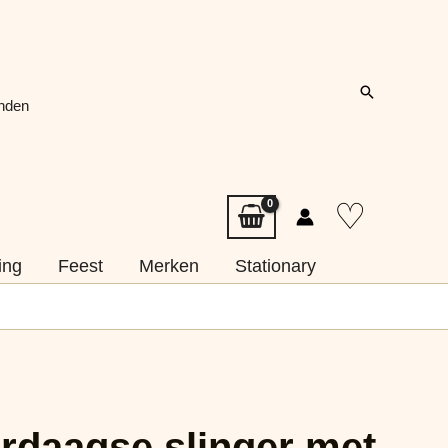
Zoeken
onden
♡
ing
Feest
Merken
Stationary
rdaagse slinger met