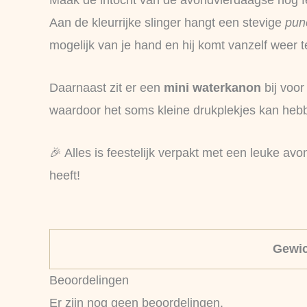
Maak de intocht van de avondvierdaagse nóg fee
Aan de kleurrijke slinger hangt een stevige
pun
mogelijk van je hand en hij komt vanzelf weer 
Daarnaast zit er een
mini waterkanon
bij voor
waardoor het soms kleine drukplekjes kan hebben
🎉 Alles is feestelijk verpakt met een leuke a
heeft!
Gewic
Beoordelingen
Er zijn nog geen beoordelingen.