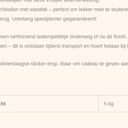
stelijker met deze vrolijke bloemenketting!
chballon
met elastiek – perfect om lekker mee te stuiter
terug. Urenlang speelplezier gegarandeerd!
 een verfrissend waterspelletje onderweg of na de finish.
 – dit is ontstaan tijdens transport en hoort helaas bij 
vondvierdaagse-sticker erop, klaar om cadeau te geven aa
ht
5 kg