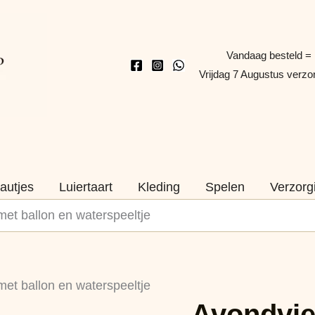
Vandaag besteld =
Vrijdag 7 Augustus verz
autjes
Luiertaart
Kleding
Spelen
Verzorg
et ballon en waterspeeltje
Avondvierdaagse
et ballon en waterspeeltje
slinger
Avondvie
met