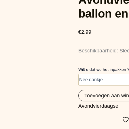
ballon
en
ballon en
waterspeeltje
aantal
€
2,99
Beschikbaarheid:
Sle
Wilt u dat we het inpakken 
Toevoegen aan wi
Avondvierdaagse