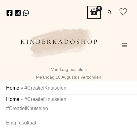
Ga
♡
Zoeken
naar
de
inhoud
Vandaag besteld =
Maandag 10 Augustus verzonden
Home
»
#CreatiefKnutselen
Home
»
#CreatiefKnutselen
#CreatiefKnutselen
Enig resultaat