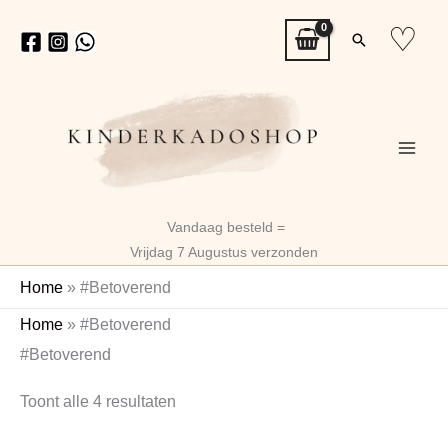
Ga
♡
Zoeken
naar
de
inhoud
Vandaag besteld =
Vrijdag 7 Augustus verzonden
Home
»
#Betoverend
Gesorteerd
Home
»
#Betoverend
op
#Betoverend
nieuwste
Toont alle 4 resultaten