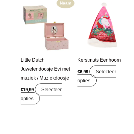
Naam
Little Dutch
Kerstmuts Eenhoorn
Juwelendoosje Evi met
Selecteer
€
6,99
muziek / Muziekdoosje
opties
Selecteer
€
19,99
opties