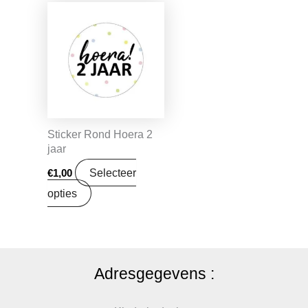
Sticker Rond Hoera 2
jaar
Selecteer
€
1,00
opties
Adresgegevens :