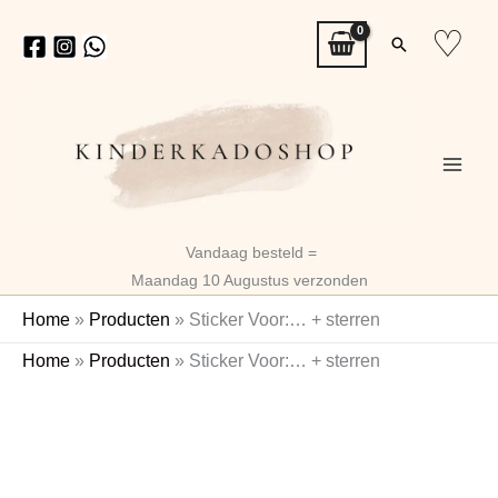
Ga
♡
Zoeken
naar
de
inhoud
Vandaag besteld =
Maandag 10 Augustus verzonden
Home
»
Producten
»
Sticker Voor:… + sterren
Sticker
Home
»
Producten
»
Sticker Voor:… + sterren
Voor:...
+
sterren
aantal