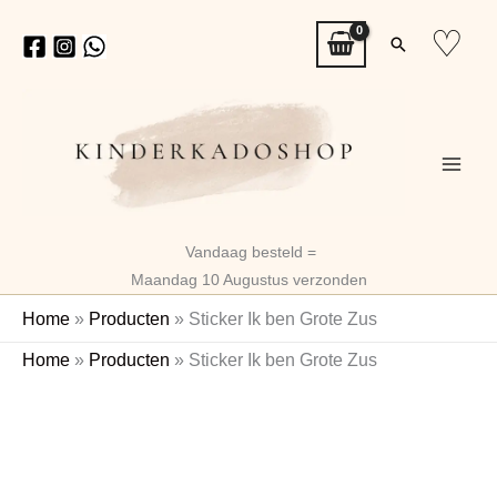
Ga
♡
Zoeken
naar
de
inhoud
Vandaag besteld =
Maandag 10 Augustus verzonden
Home
»
Producten
»
Sticker Ik ben Grote Zus
Sticker
Home
»
Producten
»
Sticker Ik ben Grote Zus
Ik
ben
Grote
Zus
aantal