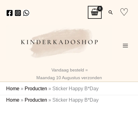
Ga
♡
Zoeken
naar
de
inhoud
Vandaag besteld =
Maandag 10 Augustus verzonden
Home
»
Producten
»
Sticker Happy B*Day
Sticker
Home
»
Producten
»
Sticker Happy B*Day
Happy
B*Day
aantal