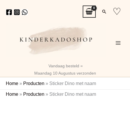
Ga
♡
Zoeken
naar
de
inhoud
Vandaag besteld =
Maandag 10 Augustus verzonden
Home
»
Producten
»
Sticker Dino met naam
Sticker
Home
»
Producten
»
Sticker Dino met naam
Dino
Naam
met
naam
aantal