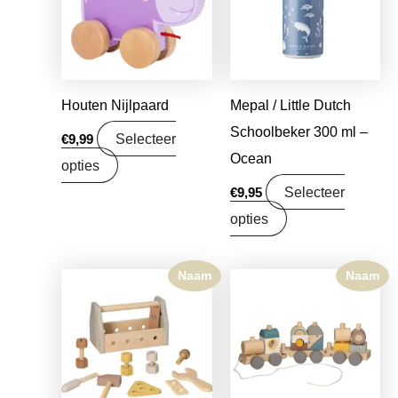
Houten Nijlpaard
Mepal / Little Dutch
Schoolbeker 300 ml –
Selecteer
€
9,99
Ocean
opties
Selecteer
€
9,95
opties
Naam
Naam