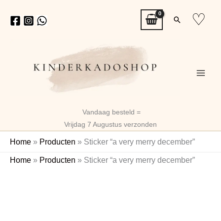
Ga
♡
Zoeken
naar
de
inhoud
Vandaag besteld =
Vrijdag 7 Augustus verzonden
Home
»
Producten
»
Sticker “a very merry december”
Sticker
Home
»
Producten
»
Sticker “a very merry december”
“a
very
merry
december”
aantal