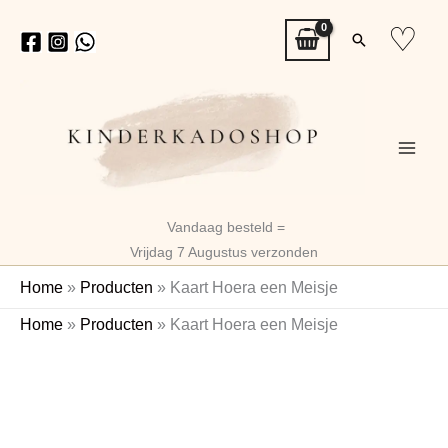
Ga
♡
Zoeken
naar
de
inhoud
Vandaag besteld =
Vrijdag 7 Augustus verzonden
Home
»
Producten
»
Kaart Hoera een Meisje
Kaart
Home
»
Producten
»
Kaart Hoera een Meisje
Hoera
een
Meisje
aantal