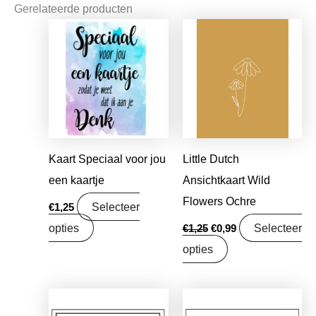
Gerelateerde producten
Oorspronkelijke
Huidige
prijs
prijs
was:
is:
€1,25.
€0,99.
Kaart Speciaal voor jou
Little Dutch
een kaartje
Ansichtkaart Wild
Flowers Ochre
Selecteer
€
1,25
opties
Selecteer
€
1,25
€
0,99
opties