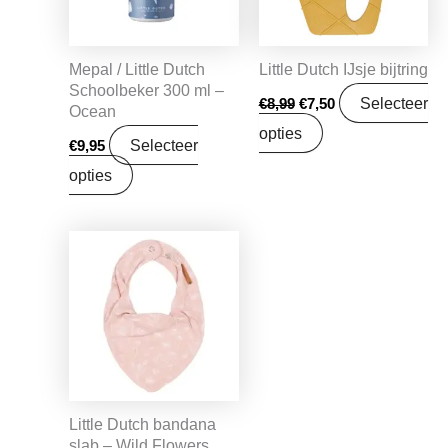
Mepal / Little Dutch
Little Dutch IJsje bijtring
Schoolbeker 300 ml –
Selecteer
€
8,99
€
7,50
Ocean
opties
Selecteer
€
9,95
opties
Oorspronkelijke
Huidige
prijs
prijs
was:
is:
€8,95.
€7,07.
Little Dutch bandana
slab – Wild Flowers