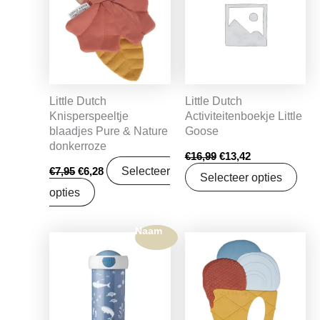
€7,95.
€6,28.
€16,99.
€13,42.
Little Dutch
Little Dutch
Knisperspeeltje
Activiteitenboekje Little
blaadjes Pure & Nature
Goose
donkerroze
€
16,99
€
13,42
Selecteer
€
7,95
€
6,28
Selecteer opties
opties
Naam
Oorspronkelijke
Huidige
prijs
prijs
was:
is:
€8,99.
€7,50.