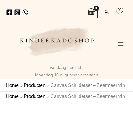
Ga
♡
Zoeken
naar
de
inhoud
Vandaag besteld =
Maandag 10 Augustus verzonden
Home
»
Producten
»
Canvas Schilderset – Zeermeermin
Canvas
Home
»
Producten
»
Canvas Schilderset – Zeermeermin
Schilderset
-
Zeermeermin
aantal