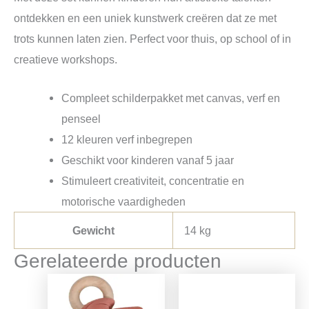
ontdekken en een uniek kunstwerk creëren dat ze met
trots kunnen laten zien. Perfect voor thuis, op school of in
creatieve workshops.
Compleet schilderpakket met canvas, verf en
penseel
12 kleuren verf inbegrepen
Geschikt voor kinderen vanaf 5 jaar
Stimuleert creativiteit, concentratie en
motorische vaardigheden
Gewicht
14 kg
Gerelateerde producten
Oorspronkelijke
Huidige
Oorspronkelijke
Huidige
prijs
prijs
prijs
prijs
was:
is:
was:
is: