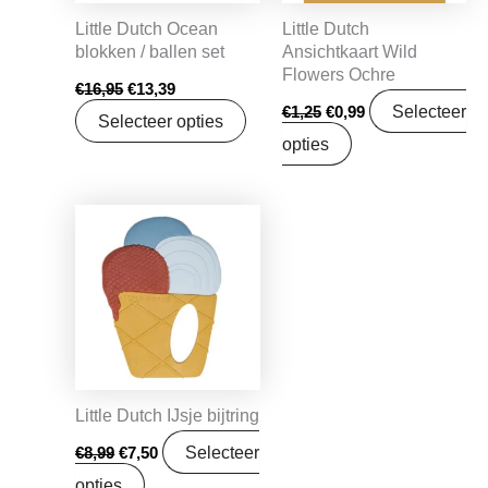
Little Dutch Ocean
Little Dutch
blokken / ballen set
Ansichtkaart Wild
Flowers Ochre
€
16,95
€
13,39
Selecteer
€
1,25
€
0,99
Selecteer opties
opties
Oorspronkelijke
Huidige
prijs
prijs
was:
is:
€8,99.
€7,50.
Little Dutch IJsje bijtring
Selecteer
€
8,99
€
7,50
opties