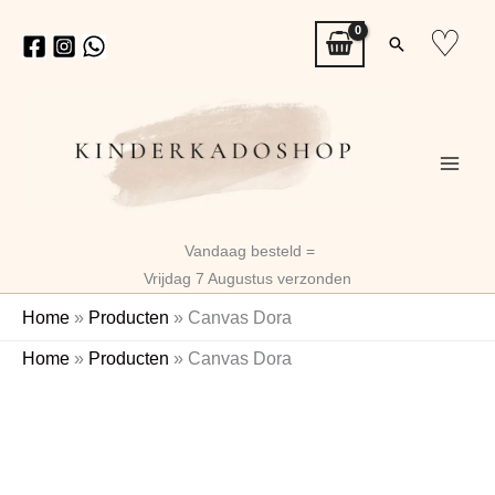
Ga
♡
Zoeken
naar
de
inhoud
Vandaag besteld =
Vrijdag 7 Augustus verzonden
Home
»
Producten
»
Canvas Dora
Canvas
Home
»
Producten
»
Canvas Dora
Dora
aantal