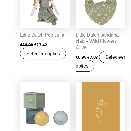
Little Dutch Pop Julia
Little Dutch bandana
slab – Wild Flowers
€
16,99
€
13,42
Olive
Selecteer opties
Selecteer
€
8,95
€
7,07
opties
Oorspronkelijke
Huidige
Oorspronkelijke
Huidige
prijs
prijs
prijs
prijs
was:
is:
was:
is:
€16,95.
€13,39.
€1,25.
€0,99.