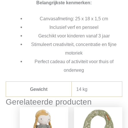
Belangrijkste kenmerken:
Canvasafmeting: 25 x 18 x 1,5 cm
Inclusief verf en penseel
Geschikt voor kinderen vanaf 3 jaar
Stimuleert creativiteit, concentratie en fijne
motoriek
Perfect cadeau of activiteit voor thuis of
onderweg
Gewicht
14 kg
Gerelateerde producten
Oorspronkelijke
Huidige
Oorspronkelijke
Huidige
prijs
prijs
prijs
prijs
was:
is:
was:
is:
€16,99.
€13,42.
€8,95.
€7,07.