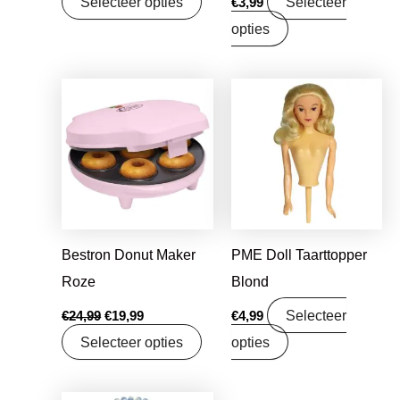
Selecteer opties
Selecteer
€
3,99
opties
Oorspronkelijke
Huidige
prijs
prijs
was:
is:
€24,99.
€19,99.
Bestron Donut Maker
PME Doll Taarttopper
Roze
Blond
Selecteer
€
24,99
€
19,99
€
4,99
Selecteer opties
opties