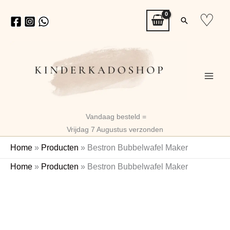
Ga
♡
Zoeken
naar
de
inhoud
Vandaag besteld =
Vrijdag 7 Augustus verzonden
Home
»
Producten
»
Bestron Bubbelwafel Maker
Bestron
Oorspronkelijke
Huidige
Home
»
Producten
»
Bestron Bubbelwafel Maker
Bubbelwafel
prijs
prijs
Maker
aantal
was:
is:
€28,99.
€22,50.