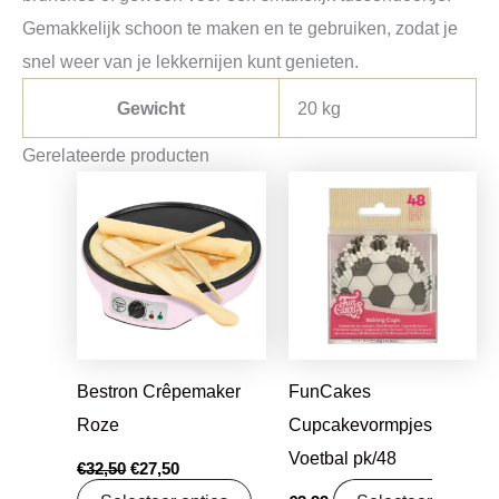
Gemakkelijk schoon te maken en te gebruiken, zodat je
snel weer van je lekkernijen kunt genieten.
Gewicht
20 kg
Gerelateerde producten
Oorspronkelijke
Huidige
prijs
prijs
was:
is:
€32,50.
€27,50.
Bestron Crêpemaker
FunCakes
Roze
Cupcakevormpjes
Voetbal pk/48
€
32,50
€
27,50