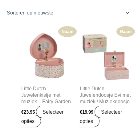
Naam
Naam
Little Dutch
Little Dutch
Juwelenkistje met
Juwelendoosje Evi met
muziek – Fairy Garden
muziek / Muziekdoosje
Selecteer
Selecteer
€
23,95
€
19,99
opties
opties