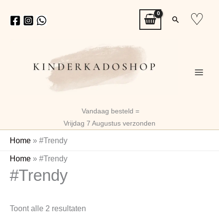
Ga
♡
Zoeken
naar
de
inhoud
Vandaag besteld =
Vrijdag 7 Augustus verzonden
Home
»
#Trendy
Gesorteerd
Home
»
#Trendy
#Trendy
op
nieuwste
Toont alle 2 resultaten