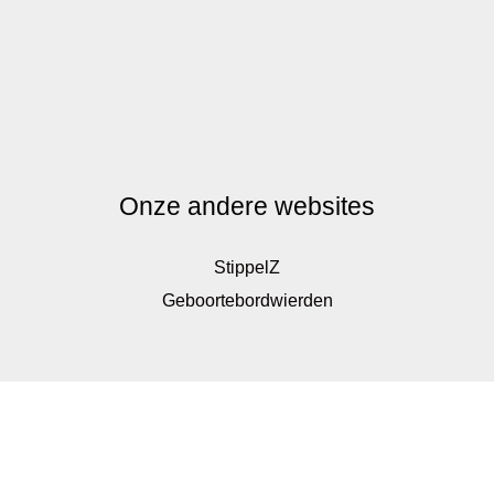
Onze andere websites
StippelZ
Geboortebordwierden
De waardering van www.kinderkadoshop.nl bij
WebwinkelKeur Reviews
is 9.8/10 gebaseerd op 326
reviews.