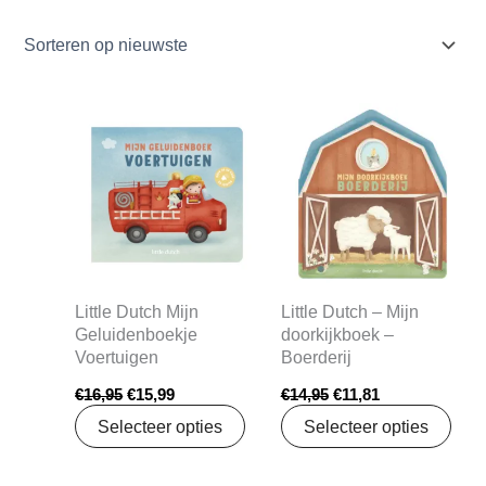
Oorspronkelijke
Huidige
Oorspronkelijke
Huidige
prijs
prijs
prijs
prijs
was:
is:
was:
is:
€16,95.
€15,99.
€14,95.
€11,81.
Little Dutch Mijn
Little Dutch – Mijn
Geluidenboekje
doorkijkboek –
Voertuigen
Boerderij
€
16,95
€
15,99
€
14,95
€
11,81
Selecteer opties
Selecteer opties