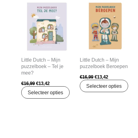
Oorspronkelijke
Huidige
Oorspronkelijke
Huidige
prijs
prijs
prijs
prijs
was:
is:
was:
is:
€16,99.
€13,42.
€16,99.
€13,42.
Little Dutch – Mijn
Little Dutch – Mijn
puzzelboek – Tel je
puzzelboek Beroepen
mee?
€
16,99
€
13,42
€
16,99
€
13,42
Selecteer opties
Selecteer opties