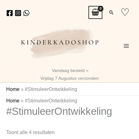
Ga
♡
Zoeken
naar
de
inhoud
Vandaag besteld =
Vrijdag 7 Augustus verzonden
Home
»
#StimuleerOntwikkeling
Gesorteerd
Home
»
#StimuleerOntwikkeling
#StimuleerOntwikkeling
op
nieuwste
Toont alle 4 resultaten