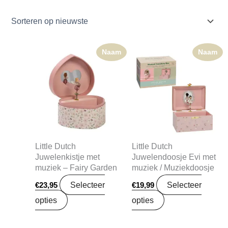
Naam
Naam
Little Dutch
Little Dutch
Juwelenkistje met
Juwelendoosje Evi met
muziek – Fairy Garden
muziek / Muziekdoosje
Selecteer
Selecteer
€
23,95
€
19,99
opties
opties