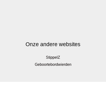
Onze andere websites
StippelZ
Geboortebordwierden
De waardering van www.kinderkadoshop.nl bij
WebwinkelKeur Reviews
is 9.8/10 gebaseerd op 326
reviews.