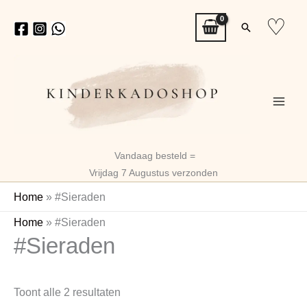
Ga
♡
Zoeken
naar
de
inhoud
Vandaag besteld =
Vrijdag 7 Augustus verzonden
Home
»
#Sieraden
Gesorteerd
Home
»
#Sieraden
#Sieraden
op
nieuwste
Toont alle 2 resultaten