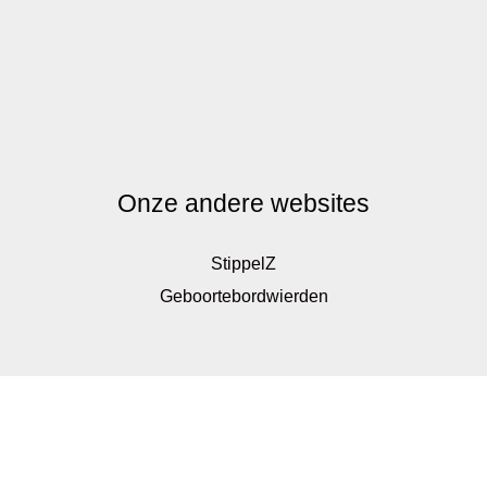
Onze andere websites
StippelZ
Geboortebordwierden
De waardering van www.kinderkadoshop.nl bij
WebwinkelKeur Reviews
is 9.8/10 gebaseerd op 326
reviews.