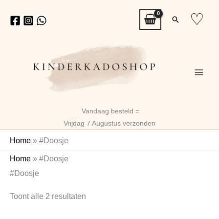
Ga
♡
Zoeken
naar
de
inhoud
Vandaag besteld =
Vrijdag 7 Augustus verzonden
Home
»
#Doosje
Gesorteerd
Home
»
#Doosje
op
#Doosje
nieuwste
Toont alle 2 resultaten