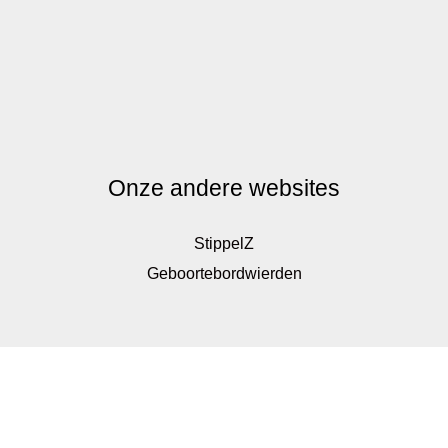
Onze andere websites
StippelZ
Geboortebordwierden
De waardering van www.kinderkadoshop.nl bij
WebwinkelKeur Reviews
is 9.8/10 gebaseerd op 326
reviews.