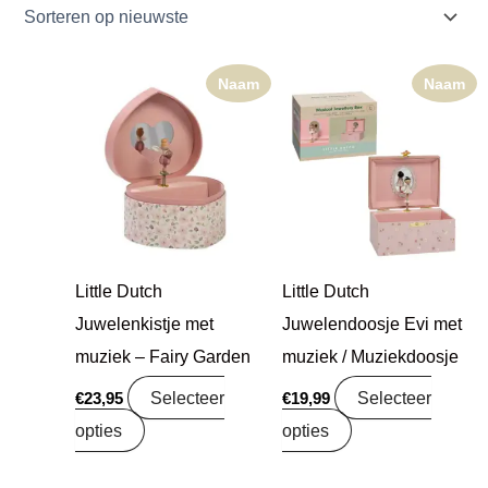
Naam
Naam
Little Dutch
Little Dutch
Juwelenkistje met
Juwelendoosje Evi met
muziek – Fairy Garden
muziek / Muziekdoosje
Selecteer
Selecteer
€
23,95
€
19,99
opties
opties