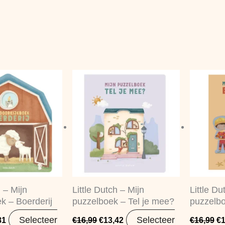
pronkelijke
Huidige
Oorspronkelijke
Huidige
Oo
prijs
prijs
prijs
pr
is:
was:
is:
wa
95.
€11,81.
€16,99.
€13,42.
€1
h – Mijn
Little Dutch – Mijn
Little Du
k – Boerderij
puzzelboek – Tel je mee?
puzzelb
Selecteer
Selecteer
81
€
16,99
€
13,42
€
16,99
€
1