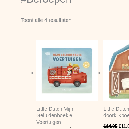
nieuwste
Toont alle 4 resultaten
Oorspronkelijke
Huidige
Oors
prijs
prijs
prijs
was:
is:
was:
€16,95.
€15,99.
€14,
Little Dutch Mijn
Little Dutc
Geluidenboekje
doorkijkboe
Voertuigen
€
14,95
€
11,