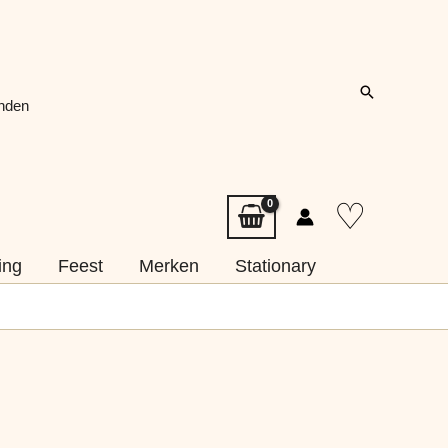
Zoeken
onden
♡
ing
Feest
Merken
Stationary