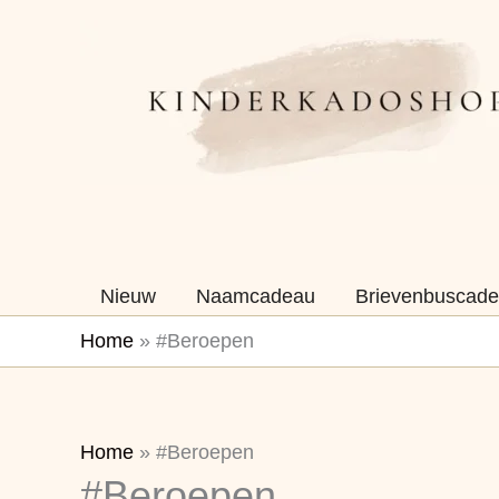
Ga
naar
de
inhoud
Nieuw
Naamcadeau
Brievenbuscade
Home
»
#Beroepen
Gesorteerd
Home
»
#Beroepen
#Beroepen
op