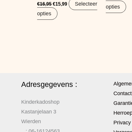
Selecteer
€
16,95
€
15,99
opties
opties
Adresgegevens :
Algeme
Contact
Kinderkadoshop
Garanti
Kastanjelaan 3
Herroep
Wierden
Privacy
: 06-16124563