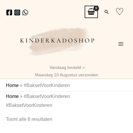
Ga
♡
Zoeken
naar
de
inhoud
Vandaag besteld =
Maandag 10 Augustus verzonden
Home
»
#BaksetVoorKinderen
Gesorteerd
Home
»
#BaksetVoorKinderen
op
#BaksetVoorKinderen
nieuwste
Toont alle 8 resultaten