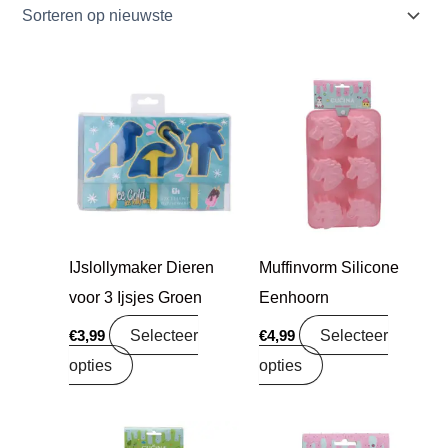
IJslollymaker Dieren
Muffinvorm Silicone
voor 3 Ijsjes Groen
Eenhoorn
Selecteer
Selecteer
€
3,99
€
4,99
opties
opties