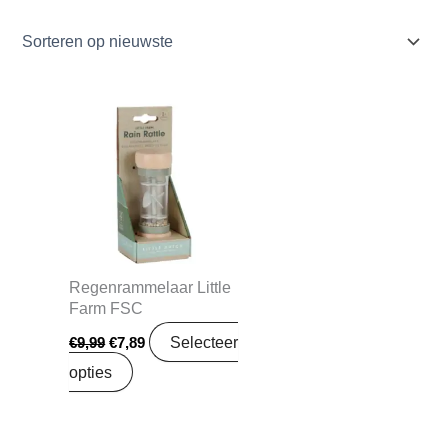
Oorspronkelijke
Huidige
prijs
prijs
was:
is:
€9,99.
€7,89.
Regenrammelaar Little
Farm FSC
Selecteer
€
9,99
€
7,89
opties