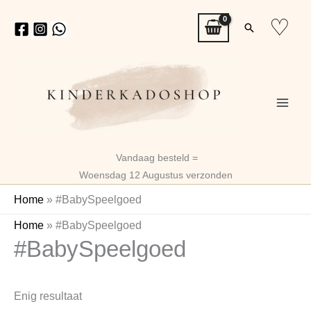
Ga
♡
Zoeken
naar
de
inhoud
Vandaag besteld =
Woensdag 12 Augustus verzonden
Home
»
#BabySpeelgoed
Home
»
#BabySpeelgoed
#BabySpeelgoed
Enig resultaat