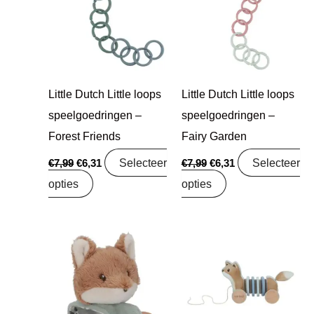
€7,99.
€6,31.
€7,99.
€6,31.
Little Dutch Little loops
Little Dutch Little loops
speelgoedringen –
speelgoedringen –
Forest Friends
Fairy Garden
Selecteer
Selecteer
€
7,99
€
6,31
€
7,99
€
6,31
opties
opties
Oorspronkelijke
Huidige
Oorspronkelijke
Huidige
prijs
prijs
prijs
prijs
was:
is:
was:
is:
€7,99.
€6,31.
€16,99.
€13,42.