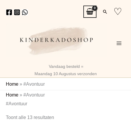
Ga
♡
Zoeken
naar
de
inhoud
Vandaag besteld =
Maandag 10 Augustus verzonden
Home
»
#Avontuur
Gesorteerd
Home
»
#Avontuur
op
#Avontuur
nieuwste
Toont alle 13 resultaten