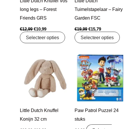
Little Dutch Knuffel Vos
Little Dutch
long legs – Forest
Tuimelstapelaar – Fairy
Friends GRS
Garden FSC
€
12,99
€
10,99
€
19,99
€
15,79
Selecteer opties
Selecteer opties
Oorspronkelijke
Huidige
prijs
prijs
was:
is:
€12,99.
€10,99.
Little Dutch Knuffel
Paw Patrol Puzzel 24
Konijn 32 cm
stuks