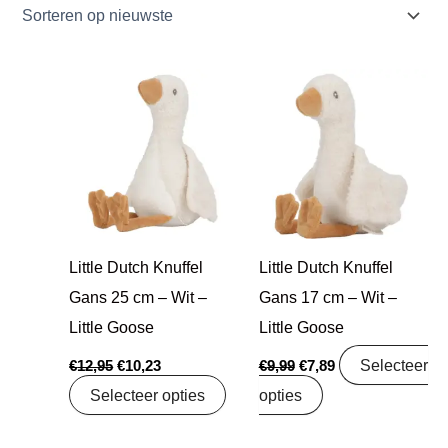
Oorspronkelijke
Huidige
Oorspronkelijke
Huidige
prijs
prijs
prijs
prijs
was:
is:
was:
is:
€12,95.
€10,23.
€9,99.
€7,89.
Little Dutch Knuffel
Little Dutch Knuffel
Gans 25 cm – Wit –
Gans 17 cm – Wit –
Little Goose
Little Goose
Selecteer
€
12,95
€
10,23
€
9,99
€
7,89
Selecteer opties
opties