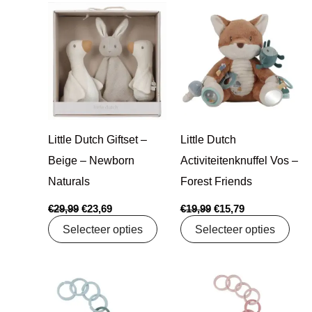
Oorspronkelijke
Huidige
Oorspronkelijke
Huidige
prijs
prijs
prijs
prijs
was:
is:
was:
is:
€29,99.
€23,69.
€19,99.
€15,79.
Little Dutch Giftset –
Little Dutch
Beige – Newborn
Activiteitenknuffel Vos –
Naturals
Forest Friends
€
29,99
€
23,69
€
19,99
€
15,79
Selecteer opties
Selecteer opties
Oorspronkelijke
Huidige
Oorspronkelijke
Huidige
prijs
prijs
prijs
prijs
was:
is:
was:
is: