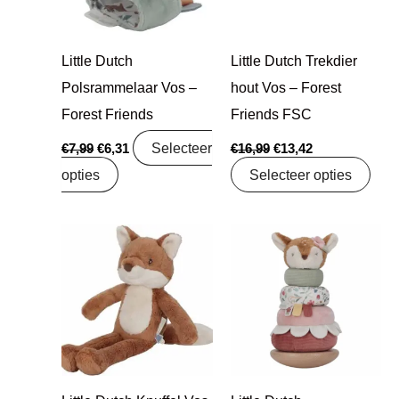
Little Dutch
Little Dutch Trekdier
Polsrammelaar Vos –
hout Vos – Forest
Forest Friends
Friends FSC
Selecteer
€
7,99
€
6,31
€
16,99
€
13,42
opties
Selecteer opties
Oorspronkelijke
Huidige
Oorspronkelijke
Huidige
prijs
prijs
prijs
prijs
was:
is:
was:
is:
€12,99.
€10,99.
€19,99.
€15,79.