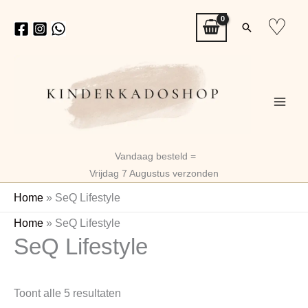
Ga
♡
Zoeken
naar
de
inhoud
Vandaag besteld =
Vrijdag 7 Augustus verzonden
Home
»
SeQ Lifestyle
Gesorteerd
Home
»
SeQ Lifestyle
SeQ Lifestyle
op
nieuwste
Toont alle 5 resultaten